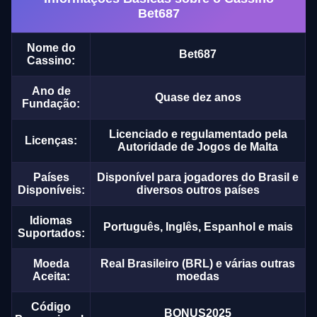
Bet687
Nome do
Bet687
Cassino:
Ano de
Quase dez anos
Fundação:
Licenciado e regulamentado pela
Licenças:
Autoridade de Jogos de Malta
Países
Disponível para jogadores do Brasil e
Disponíveis:
diversos outros países
Idiomas
Português, Inglês, Espanhol e mais
Suportados:
Moeda
Real Brasileiro (BRL) e várias outras
Aceita:
moedas
Código
BONUS2025