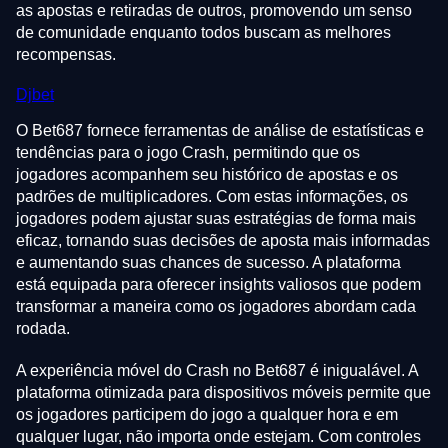
as apostas e retiradas de outros, promovendo um senso
de comunidade enquanto todos buscam as melhores
recompensas.
Djbet
O Bet687 fornece ferramentas de análise de estatísticas e
tendências para o jogo Crash, permitindo que os
jogadores acompanhem seu histórico de apostas e os
padrões de multiplicadores. Com estas informações, os
jogadores podem ajustar suas estratégias de forma mais
eficaz, tornando suas decisões de aposta mais informadas
e aumentando suas chances de sucesso. A plataforma
está equipada para oferecer insights valiosos que podem
transformar a maneira como os jogadores abordam cada
rodada.
A experiência móvel do Crash no Bet687 é inigualável. A
plataforma otimizada para dispositivos móveis permite que
os jogadores participem do jogo a qualquer hora e em
qualquer lugar, não importa onde estejam. Com controles