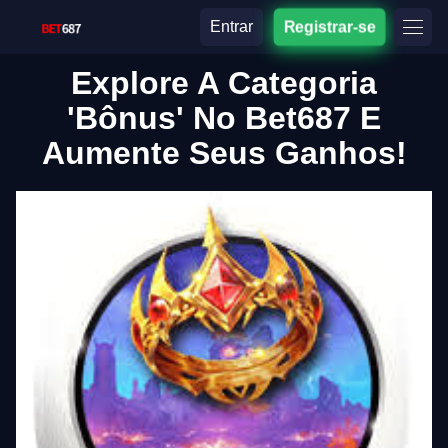
Entrar
Registrar-se
Explore A Categoria
'Bônus' No Bet687 E
Aumente Seus Ganhos!