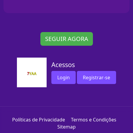
SEGUIR AGORA
Acessos
Login
Registrar-se
Políticas de Privacidade
Termos e Condições
Sitemap