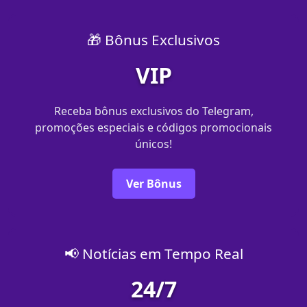
🎁 Bônus Exclusivos
VIP
Receba bônus exclusivos do Telegram,
promoções especiais e códigos promocionais
únicos!
Ver Bônus
📢 Notícias em Tempo Real
24/7