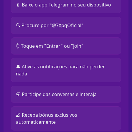
📱 Baixe o app Telegram no seu dispositivo
🔍 Procure por "@7XpgOficial"
👆 Toque em "Entrar" ou "Join"
🔔 Ative as notificações para não perder
nada
💬 Participe das conversas e interaja
🎁 Receba bônus exclusivos
automaticamente