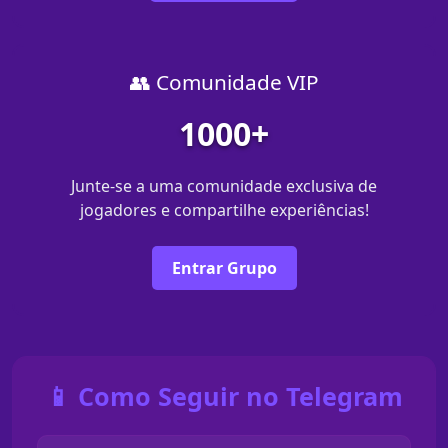
👥 Comunidade VIP
1000+
Junte-se a uma comunidade exclusiva de
jogadores e compartilhe experiências!
Entrar Grupo
📱 Como Seguir no Telegram