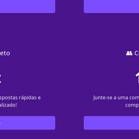
reto
👥 
t
espostas rápidas e
Junte-se a uma com
lizado!
compa
e