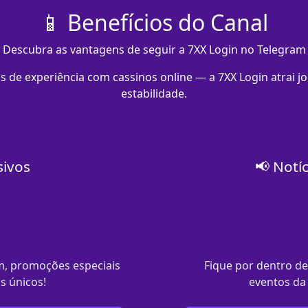
📱 Benefícios do Canal
Descubra as vantagens de seguir a 7XX Login no Telegram
os de experiência com cassinos online — a 7XX Login atrai 
estabilidade.
sivos
📢 Notí
m, promoções especiais
Fique por dentro d
s únicos!
eventos da