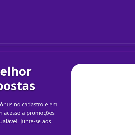
Melhor
postas
bônus no cadastro e em
em acesso a promoções
ualável. Junte-se aos