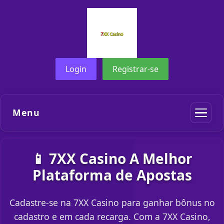
Login
Registrar-se
Menu
📱 7XX Casino A Melhor
Plataforma de Apostas
Cadastre-se na 7XX Casino para ganhar bônus no
cadastro e em cada recarga. Com a 7XX Casino,