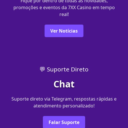
Fique por dentro de todas as novidades,
promoções e eventos da 7XX Casino em tempo
real!
Ver Notícias
💬 Suporte Direto
Chat
Suporte direto via Telegram, respostas rápidas e
atendimento personalizado!
Falar Suporte