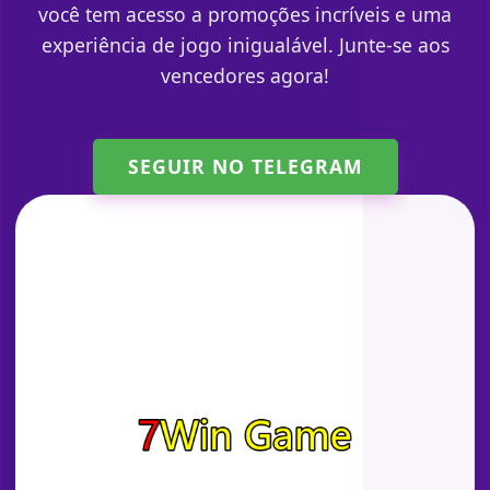
você tem acesso a promoções incríveis e uma
experiência de jogo inigualável. Junte-se aos
vencedores agora!
SEGUIR NO TELEGRAM