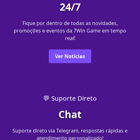
24/7
Fique por dentro de todas as novidades,
promoções e eventos da 7Win Game em tempo
real!
Ver Notícias
💬 Suporte Direto
Chat
Suporte direto via Telegram, respostas rápidas e
atendimento personalizado!