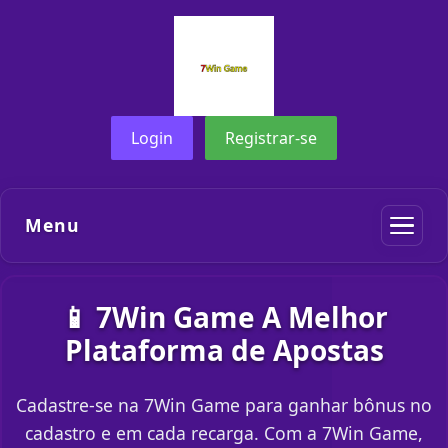
Login
Registrar-se
Menu
📱 7Win Game A Melhor
Plataforma de Apostas
Cadastre-se na 7Win Game para ganhar bônus no
cadastro e em cada recarga. Com a 7Win Game,