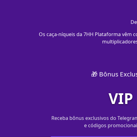
De
Os caça-níqueis da 7HH Plataforma vêm co
multiplicadore
🎁 Bônus Exclu
VIP
Receba bônus exclusivos do Telegra
e códigos promocionai