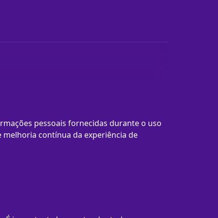
ormações pessoais fornecidas durante o uso
e melhoria contínua da experiência de