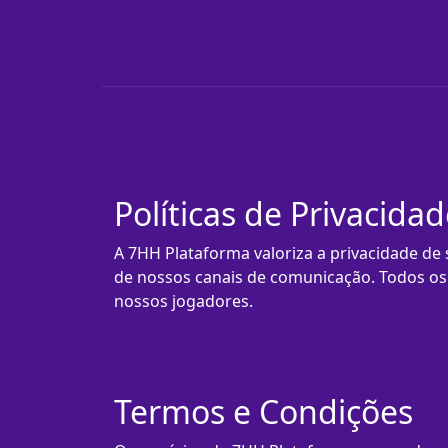
Políticas de Privacida
A 7HH Plataforma valoriza a privacidade d
de nossos canais de comunicação. Todos os 
nossos jogadores.
Termos e Condições