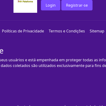
Login
Registrar-se
Políticas de Privacidade
Termos e Condições
Sitemap
de
e seus usuários e está empenhada em proteger todas as inf
dados coletados são utilizados exclusivamente para fins d