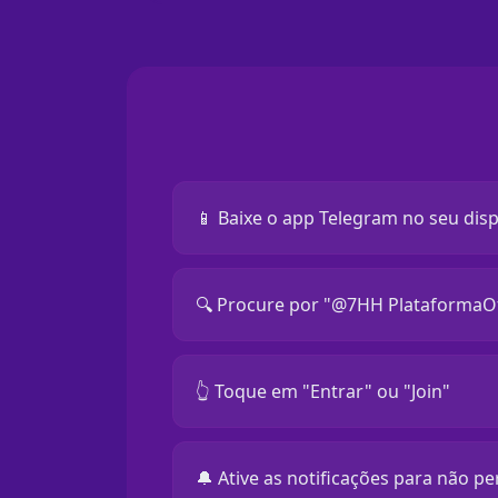
📱 Baixe o app Telegram no seu disp
🔍 Procure por "@7HH PlataformaOf
👆 Toque em "Entrar" ou "Join"
🔔 Ative as notificações para não p