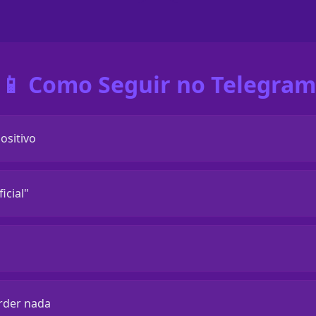
📱 Como Seguir no Telegram
ositivo
icial"
erder nada