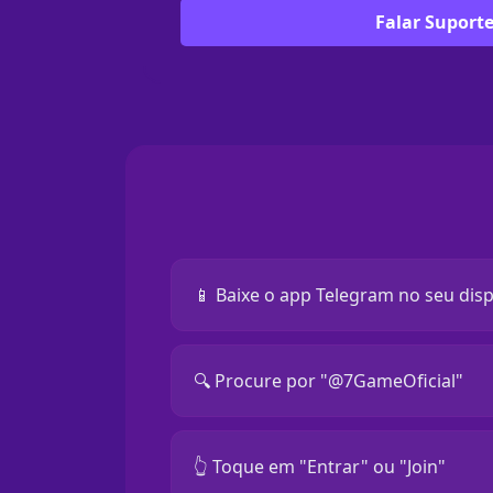
Falar Suport
📱 Baixe o app Telegram no seu disp
🔍 Procure por "@7GameOficial"
👆 Toque em "Entrar" ou "Join"