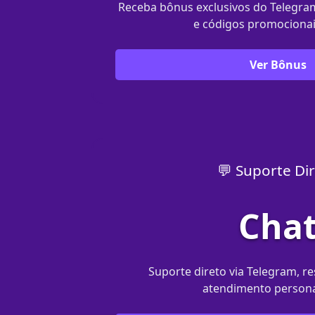
Receba bônus exclusivos do Telegra
e códigos promocionai
Ver Bônus
💬 Suporte Di
Cha
Suporte direto via Telegram, r
atendimento persona