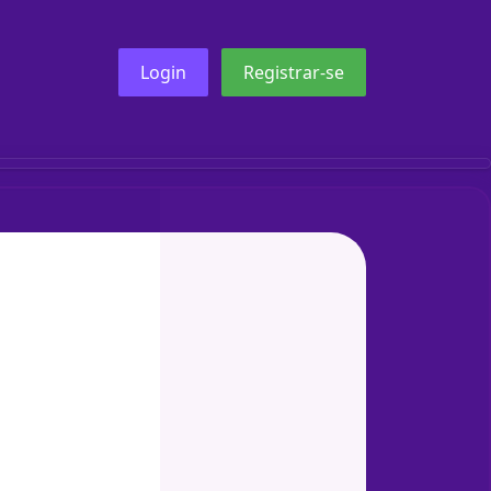
Login
Registrar-se