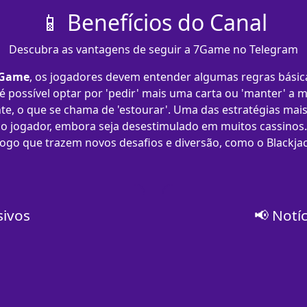
📱 Benefícios do Canal
Descubra as vantagens de seguir a 7Game no Telegram
Game
, os jogadores devem entender algumas regras básica
, é possível optar por 'pedir' mais uma carta ou 'manter' a 
te, o que se chama de 'estourar'. Uma das estratégias mai
o jogador, embora seja desestimulado em muitos cassinos.
jogo que trazem novos desafios e diversão, como o Blackjac
sivos
📢 Notí