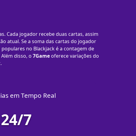
s. Cada jogador recebe duas cartas, assim
mão atual. Se a soma das cartas do jogador
s populares no Blackjack é a contagem de
 Além disso, o
7Game
oferece variações do
.
cias em Tempo Real
24/7