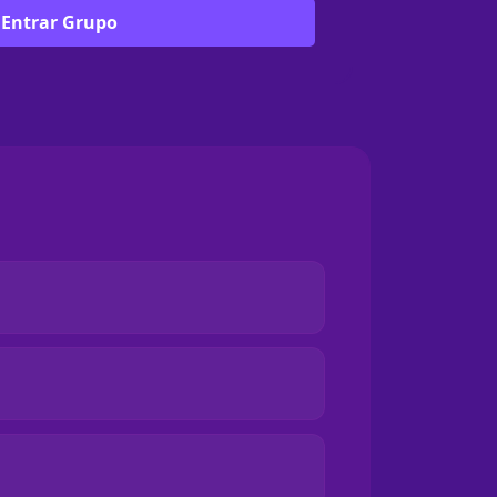
Entrar Grupo