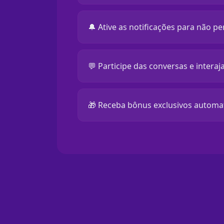
🔔 Ative as notificações para não p
💬 Participe das conversas e interaj
🎁 Receba bônus exclusivos autom