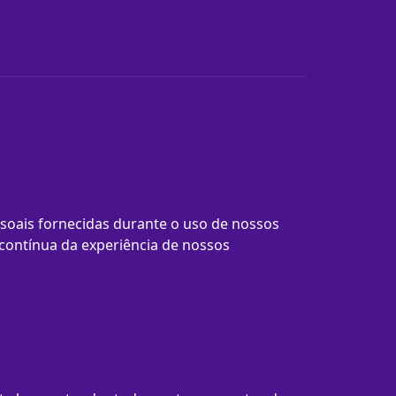
ssoais fornecidas durante o uso de nossos
 contínua da experiência de nossos