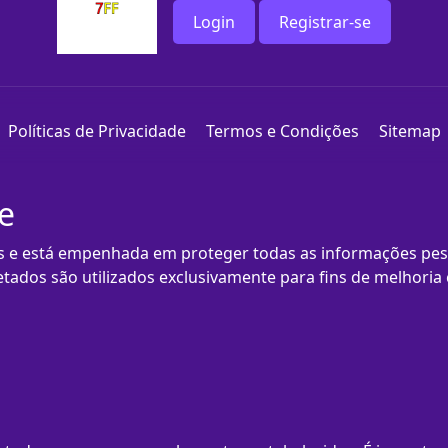
Login
Registrar-se
Políticas de Privacidade
Termos e Condições
Sitemap
de
ios e está empenhada em proteger todas as informações pe
tados são utilizados exclusivamente para fins de melhoria