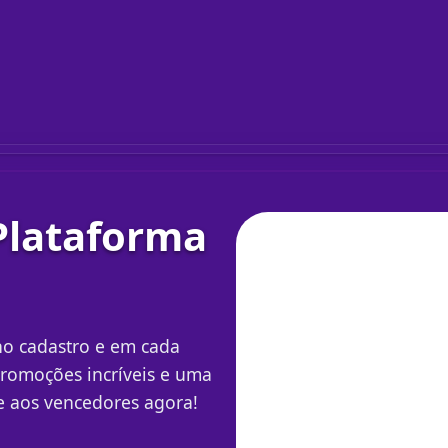
Plataforma
no cadastro e em cada
promoções incríveis e uma
se aos vencedores agora!