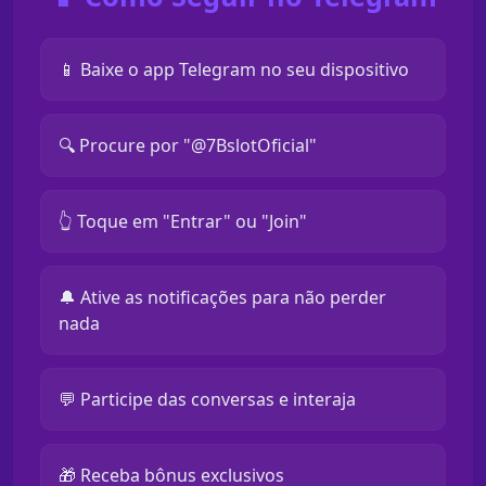
📱 Baixe o app Telegram no seu dispositivo
🔍 Procure por "@7BslotOficial"
👆 Toque em "Entrar" ou "Join"
🔔 Ative as notificações para não perder
nada
💬 Participe das conversas e interaja
🎁 Receba bônus exclusivos