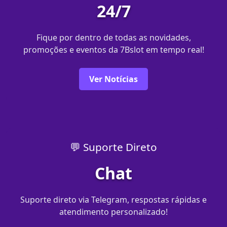
24/7
Fique por dentro de todas as novidades,
promoções e eventos da 7Bslot em tempo real!
Ver Notícias
💬 Suporte Direto
Chat
Suporte direto via Telegram, respostas rápidas e
atendimento personalizado!