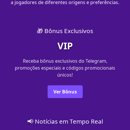
a jogadores de diferentes origens e preferências.
🎁 Bônus Exclusivos
VIP
Receba bônus exclusivos do Telegram,
promoções especiais e códigos promocionais
únicos!
Ver Bônus
📢 Notícias em Tempo Real