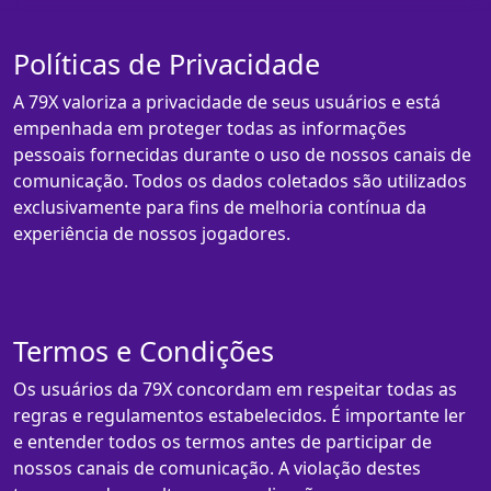
Políticas de Privacidade
A 79X valoriza a privacidade de seus usuários e está
empenhada em proteger todas as informações
pessoais fornecidas durante o uso de nossos canais de
comunicação. Todos os dados coletados são utilizados
exclusivamente para fins de melhoria contínua da
experiência de nossos jogadores.
Termos e Condições
Os usuários da 79X concordam em respeitar todas as
regras e regulamentos estabelecidos. É importante ler
e entender todos os termos antes de participar de
nossos canais de comunicação. A violação destes