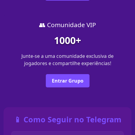
👥 Comunidade VIP
1000+
Junte-se a uma comunidade exclusiva de
jogadores e compartilhe experiências!
Entrar Grupo
📱 Como Seguir no Telegram