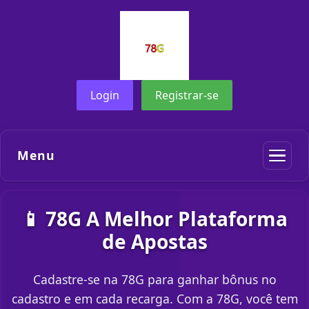
Login
Registrar-se
Menu
📱 78G A Melhor Plataforma
de Apostas
Cadastre-se na 78G para ganhar bônus no
cadastro e em cada recarga. Com a 78G, você tem