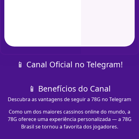
📱 Canal Oficial no Telegram!
📱 Benefícios do Canal
Descubra as vantagens de seguir a 78G no Telegram
Como um dos maiores cassinos online do mundo, a
78G oferece uma experiência personalizada — a 78G
Brasil se tornou a favorita dos jogadores.