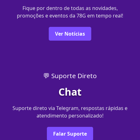
Fique por dentro de todas as novidades,
promoções e eventos da 78G em tempo real!
Ver Notícias
💬 Suporte Direto
Chat
Suporte direto via Telegram, respostas rápidas e
atendimento personalizado!
Falar Suporte