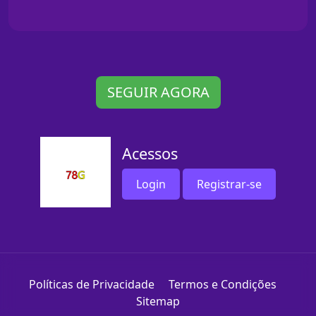
SEGUIR AGORA
Acessos
Login
Registrar-se
Políticas de Privacidade
Termos e Condições
Sitemap