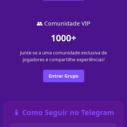
👥 Comunidade VIP
1000+
Junte-se a uma comunidade exclusiva de
jogadores e compartilhe experiências!
Entrar Grupo
📱 Como Seguir no Telegram