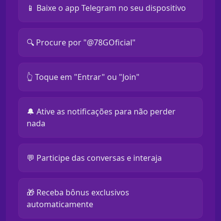
📱 Baixe o app Telegram no seu dispositivo
🔍 Procure por "@78GOficial"
👆 Toque em "Entrar" ou "Join"
🔔 Ative as notificações para não perder
nada
💬 Participe das conversas e interaja
🎁 Receba bônus exclusivos
automaticamente