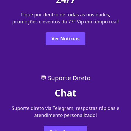
Fique por dentro de todas as novidades,
promoções e eventos da 77F Vip em tempo real!
Ver Notícias
💬 Suporte Direto
Chat
Suporte direto via Telegram, respostas rápidas e
atendimento personalizado!