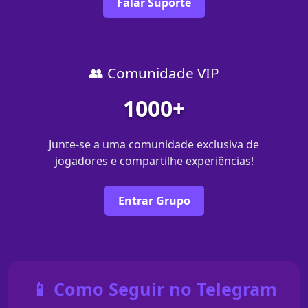
Falar Suporte
👥 Comunidade VIP
1000+
Junte-se a uma comunidade exclusiva de
jogadores e compartilhe experiências!
Entrar Grupo
📱 Como Seguir no Telegram