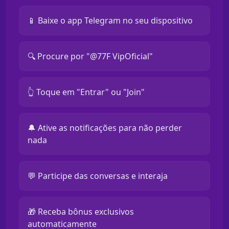
📱 Baixe o app Telegram no seu dispositivo
🔍 Procure por "@77F VipOficial"
👆 Toque em "Entrar" ou "Join"
🔔 Ative as notificações para não perder
nada
💬 Participe das conversas e interaja
🎁 Receba bônus exclusivos
automaticamente