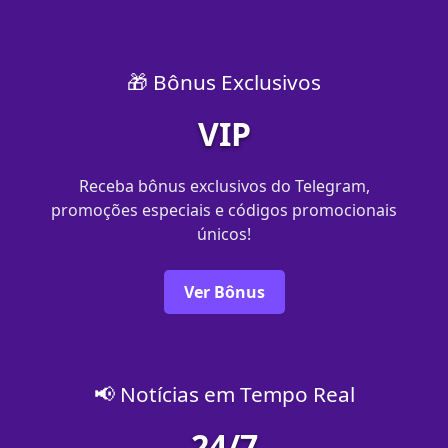
🎁 Bônus Exclusivos
VIP
Receba bônus exclusivos do Telegram,
promoções especiais e códigos promocionais
únicos!
Ver Bônus
📢 Notícias em Tempo Real
24/7