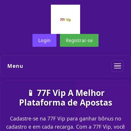
Login
Registrar-se
Menu
📱 77F Vip A Melhor
Plataforma de Apostas
Cadastre-se na 77F Vip para ganhar bônus no
cadastro e em cada recarga. Com a 77F Vip, você