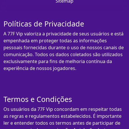
Sitemap
Políticas de Privacidade
A 77F Vip valoriza a privacidade de seus usuários e está
empenhada em proteger todas as informações
pessoais fornecidas durante o uso de nossos canais de
comunicação. Todos os dados coletados são utilizados
exclusivamente para fins de melhoria contínua da
experiência de nossos jogadores.
Termos e Condições
Os usuários da 77F Vip concordam em respeitar todas
as regras e regulamentos estabelecidos. É importante
ler e entender todos os termos antes de participar de