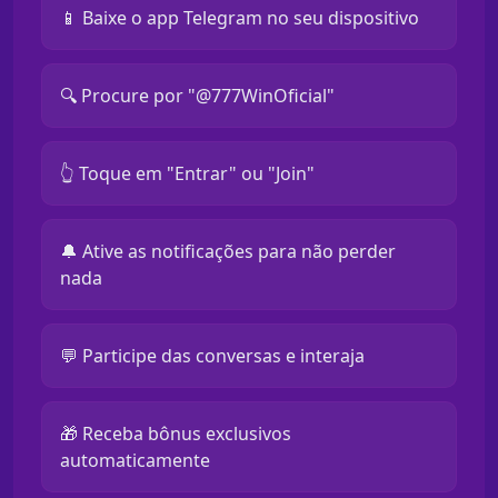
📱 Baixe o app Telegram no seu dispositivo
🔍 Procure por "@777WinOficial"
👆 Toque em "Entrar" ou "Join"
🔔 Ative as notificações para não perder
nada
💬 Participe das conversas e interaja
🎁 Receba bônus exclusivos
automaticamente