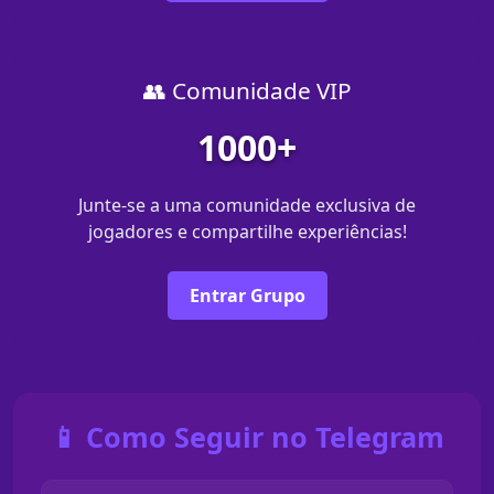
👥 Comunidade VIP
1000+
Junte-se a uma comunidade exclusiva de
jogadores e compartilhe experiências!
Entrar Grupo
📱 Como Seguir no Telegram