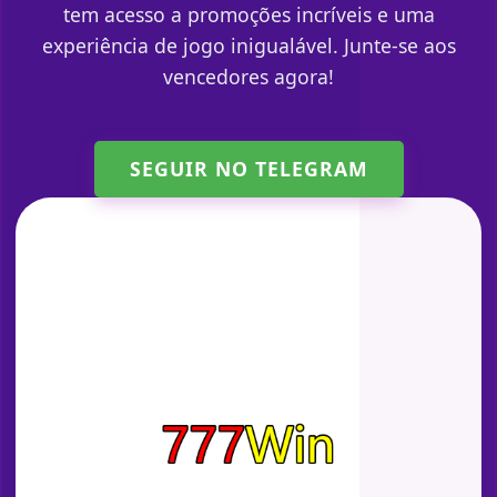
tem acesso a promoções incríveis e uma
experiência de jogo inigualável. Junte-se aos
vencedores agora!
SEGUIR NO TELEGRAM