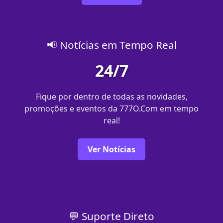
📢 Notícias em Tempo Real
24/7
Fique por dentro de todas as novidades,
promoções e eventos da 777O.Com em tempo
real!
Ver Notícias
💬 Suporte Direto