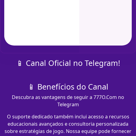
📱 Canal Oficial no Telegram!
📱 Benefícios do Canal
Descubra as vantagens de seguir a 777O.Com no
Telegram
O suporte dedicado também inclui acesso a recursos
educacionais avançados e consultoria personalizada
sobre estratégias de jogo. Nossa equipe pode fornecer