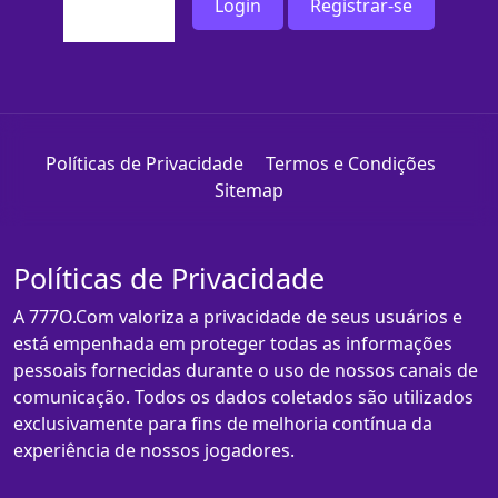
Login
Registrar-se
Políticas de Privacidade
Termos e Condições
Sitemap
Políticas de Privacidade
A 777O.Com valoriza a privacidade de seus usuários e
está empenhada em proteger todas as informações
pessoais fornecidas durante o uso de nossos canais de
comunicação. Todos os dados coletados são utilizados
exclusivamente para fins de melhoria contínua da
experiência de nossos jogadores.