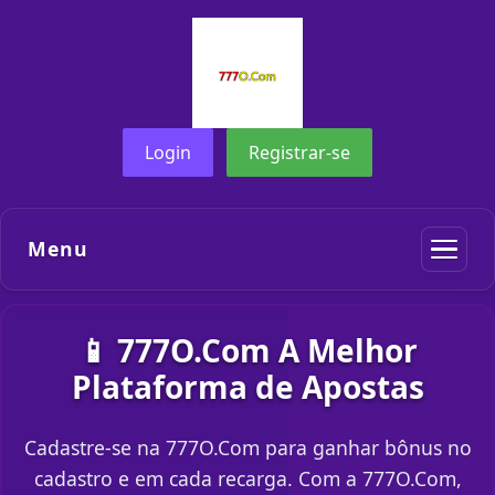
Login
Registrar-se
Menu
📱 777O.Com A Melhor
Plataforma de Apostas
Cadastre-se na 777O.Com para ganhar bônus no
cadastro e em cada recarga. Com a 777O.Com,