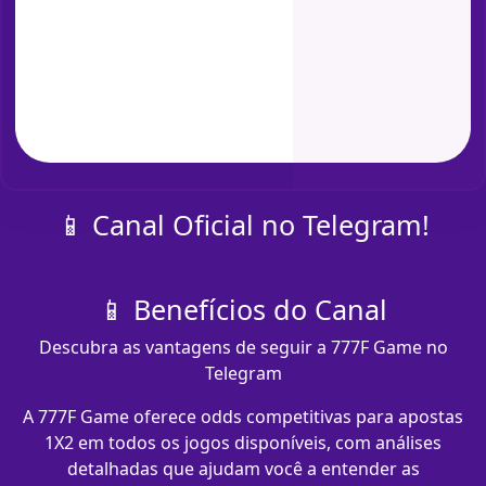
📱 Canal Oficial no Telegram!
📱 Benefícios do Canal
Descubra as vantagens de seguir a 777F Game no
Telegram
A 777F Game oferece odds competitivas para apostas
1X2 em todos os jogos disponíveis, com análises
detalhadas que ajudam você a entender as