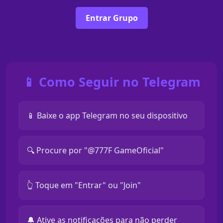
Entrar Grupo
📱 Como Seguir no Telegram
📱 Baixe o app Telegram no seu dispositivo
🔍 Procure por "@777F GameOficial"
👆 Toque em "Entrar" ou "Join"
🔔 Ative as notificações para não perder