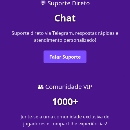
💬 Suporte Direto
Chat
Suporte direto via Telegram, respostas rápidas e
atendimento personalizado!
Falar Suporte
👥 Comunidade VIP
1000+
Junte-se a uma comunidade exclusiva de
jogadores e compartilhe experiências!