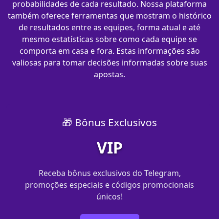
probabilidades de cada resultado. Nossa plataforma
também oferece ferramentas que mostram o histórico
de resultados entre as equipes, forma atual e até
mesmo estatísticas sobre como cada equipe se
comporta em casa e fora. Estas informações são
valiosas para tomar decisões informadas sobre suas
apostas.
🎁 Bônus Exclusivos
VIP
Receba bônus exclusivos do Telegram,
promoções especiais e códigos promocionais
únicos!