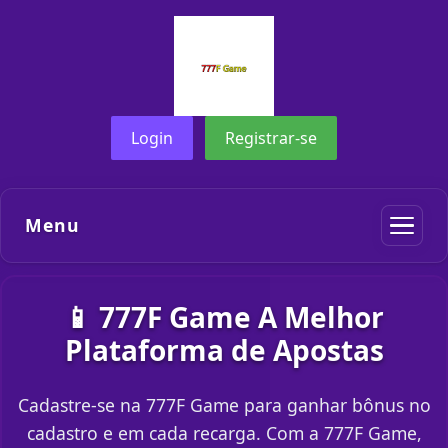
Login
Registrar-se
Menu
📱 777F Game A Melhor
Plataforma de Apostas
Cadastre-se na 777F Game para ganhar bônus no
cadastro e em cada recarga. Com a 777F Game,