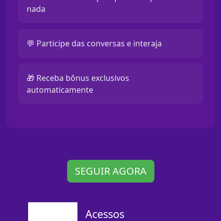
nada
💬 Participe das conversas e interaja
🎁 Receba bônus exclusivos
automaticamente
SEGUIR AGORA
Acessos