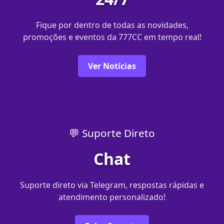
Fique por dentro de todas as novidades,
promoções e eventos da 777CC em tempo real!
Ver Notícias
💬 Suporte Direto
Chat
Suporte direto via Telegram, respostas rápidas e
atendimento personalizado!