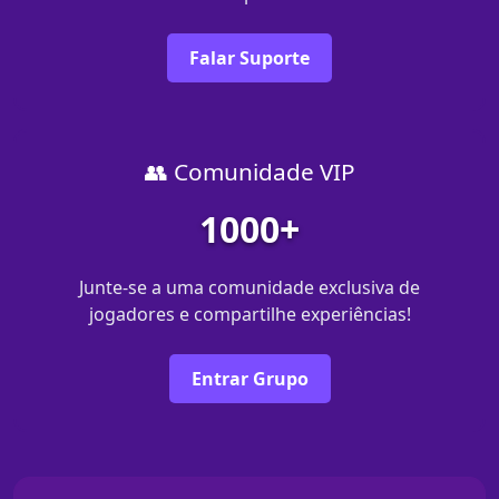
Falar Suporte
👥 Comunidade VIP
1000+
Junte-se a uma comunidade exclusiva de
jogadores e compartilhe experiências!
Entrar Grupo