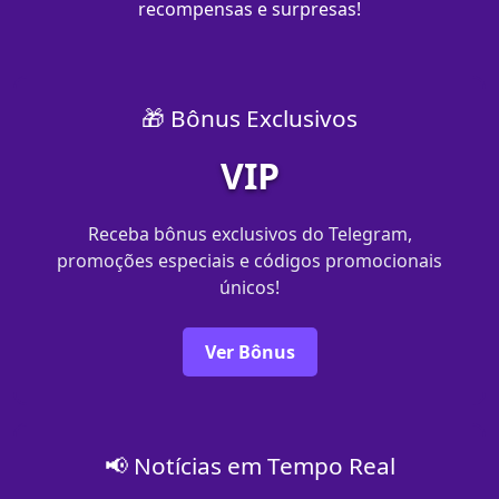
recompensas e surpresas!
🎁 Bônus Exclusivos
VIP
Receba bônus exclusivos do Telegram,
promoções especiais e códigos promocionais
únicos!
Ver Bônus
📢 Notícias em Tempo Real