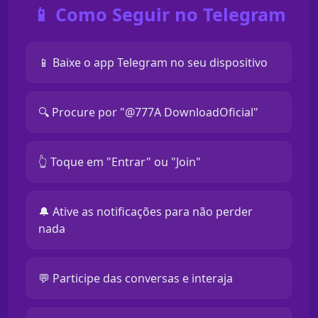
📱 Como Seguir no Telegram
📱 Baixe o app Telegram no seu dispositivo
🔍 Procure por "@777A DownloadOficial"
👆 Toque em "Entrar" ou "Join"
🔔 Ative as notificações para não perder
nada
💬 Participe das conversas e interaja