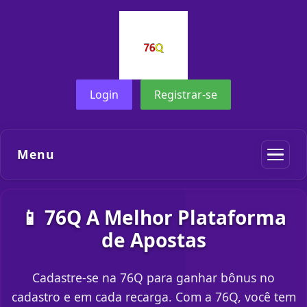
Login
Registrar-se
Menu
📱 76Q A Melhor Plataforma
de Apostas
Cadastre-se na 76Q para ganhar bônus no
cadastro e em cada recarga. Com a 76Q, você tem