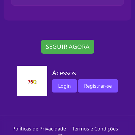
SEGUIR AGORA
Acessos
Login
Registrar-se
Políticas de Privacidade
Termos e Condições