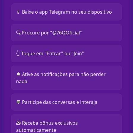
📱 Baixe o app Telegram no seu dispositivo
🔍 Procure por "@76QOficial"
👆 Toque em "Entrar" ou "Join"
🔔 Ative as notificações para não perder
nada
💬 Participe das conversas e interaja
🎁 Receba bônus exclusivos
automaticamente