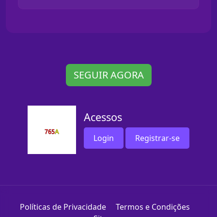
SEGUIR AGORA
Acessos
Login
Registrar-se
Políticas de Privacidade
Termos e Condições