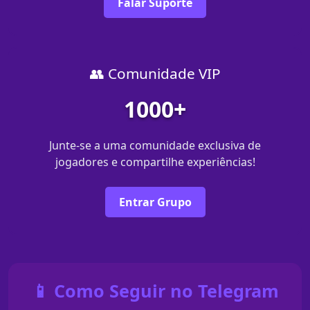
Falar Suporte
👥 Comunidade VIP
1000+
Junte-se a uma comunidade exclusiva de
jogadores e compartilhe experiências!
Entrar Grupo
📱 Como Seguir no Telegram