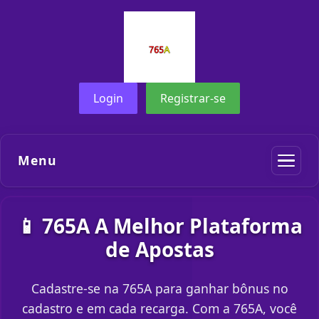
Login
Registrar-se
Menu
📱 765A A Melhor Plataforma
de Apostas
Cadastre-se na 765A para ganhar bônus no
cadastro e em cada recarga. Com a 765A, você