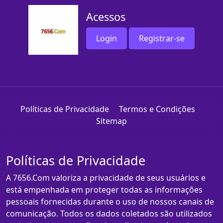
Acessos
Login
Registrar-se
Políticas de Privacidade
Termos e Condições
Sitemap
Políticas de Privacidade
A 7656.Com valoriza a privacidade de seus usuários e
está empenhada em proteger todas as informações
pessoais fornecidas durante o uso de nossos canais de
comunicação. Todos os dados coletados são utilizados