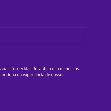
ssoais fornecidas durante o uso de nossos
 contínua da experiência de nossos