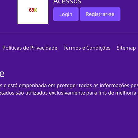
Acessos
Login
Registrar-se
Políticas de Privacidade
Termos e Condições
Sitemap
de
ios e está empenhada em proteger todas as informações pe
tados são utilizados exclusivamente para fins de melhoria