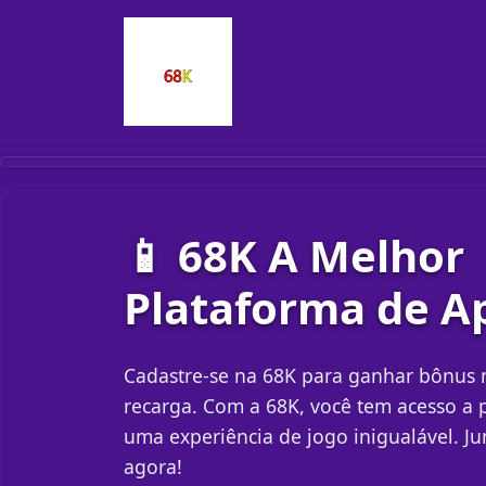
📱 68K A Melhor
Plataforma de A
Cadastre-se na 68K para ganhar bônus 
recarga. Com a 68K, você tem acesso a 
uma experiência de jogo inigualável. J
agora!