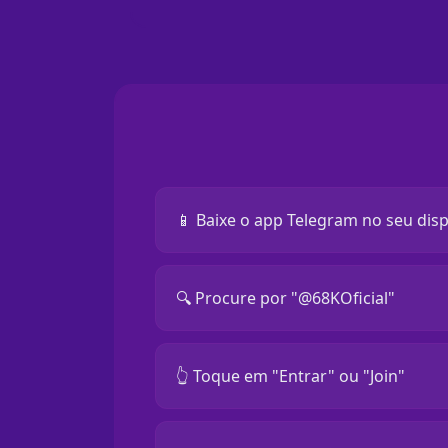
📱 Baixe o app Telegram no seu disp
🔍 Procure por "@68KOficial"
👆 Toque em "Entrar" ou "Join"