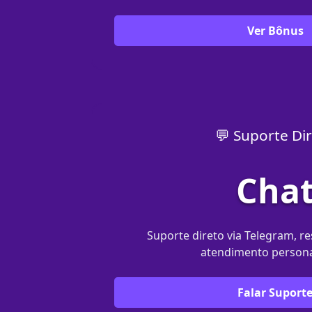
Ver Bônus
💬 Suporte Di
Cha
Suporte direto via Telegram, r
atendimento persona
Falar Suport