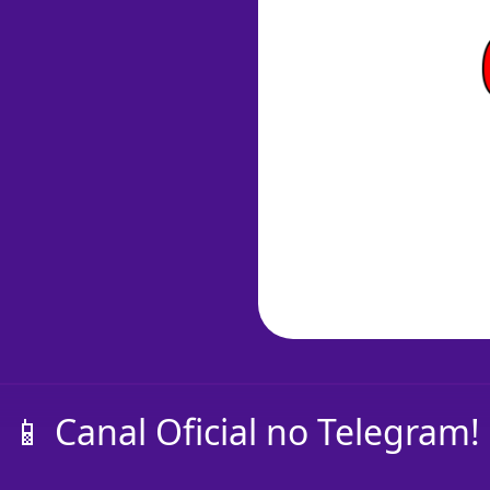
📱 Canal Oficial no Telegram!