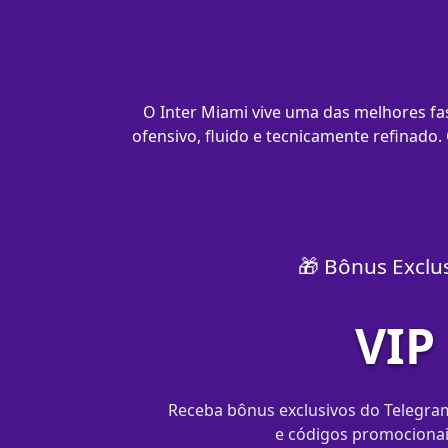
O Inter Miami vive uma das melhores fas
ofensivo, fluido e tecnicamente refinado
🎁 Bônus Exclu
VIP
Receba bônus exclusivos do Telegra
e códigos promocionai