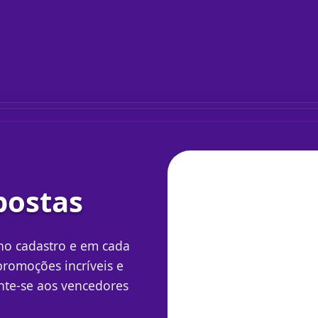
postas
no cadastro e em cada
promoções incríveis e
unte-se aos vencedores