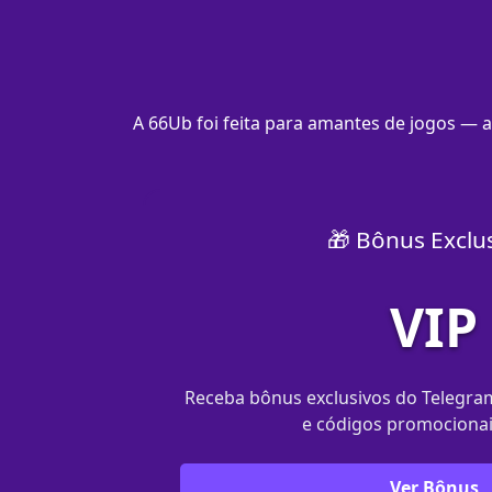
A 66Ub foi feita para amantes de jogos —
🎁 Bônus Exclu
VIP
Receba bônus exclusivos do Telegra
e códigos promocionai
Ver Bônus