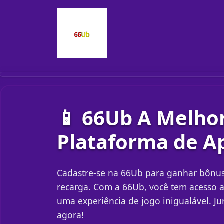
📱 66Ub A Melho
Plataforma de A
Cadastre-se na 66Ub para ganhar bônus
recarga. Com a 66Ub, você tem acesso a
uma experiência de jogo inigualável. J
agora!