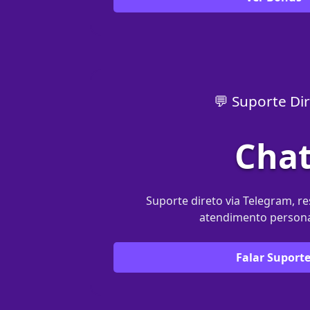
💬 Suporte Di
Cha
Suporte direto via Telegram, r
atendimento persona
Falar Suport