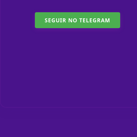
SEGUIR NO TELEGRAM