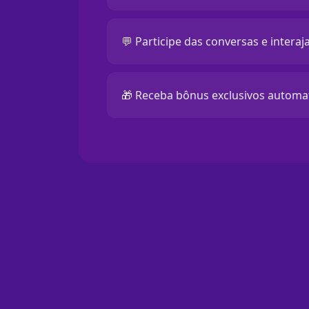
💬 Participe das conversas e interaj
🎁 Receba bônus exclusivos autom