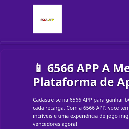
📱 6566 APP A M
Plataforma de A
Cadastre-se na 6566 APP para ganhar b
cada recarga. Com a 6566 APP, você te
incríveis e uma experiência de jogo inig
vencedores agora!