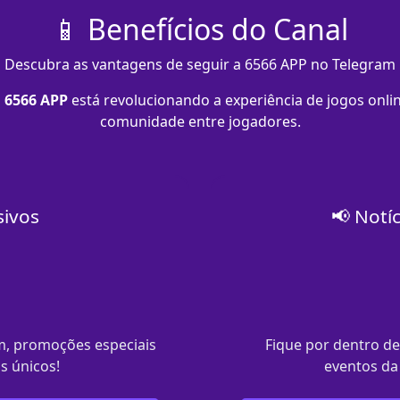
📱 Benefícios do Canal
Descubra as vantagens de seguir a 6566 APP no Telegram
o
6566 APP
está revolucionando a experiência de jogos onl
comunidade entre jogadores.
sivos
📢 Notí
m, promoções especiais
Fique por dentro d
s únicos!
eventos da