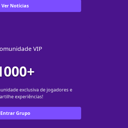
Ver Notícias
Comunidade VIP
1000+
unidade exclusiva de jogadores e
rtilhe experiências!
Entrar Grupo