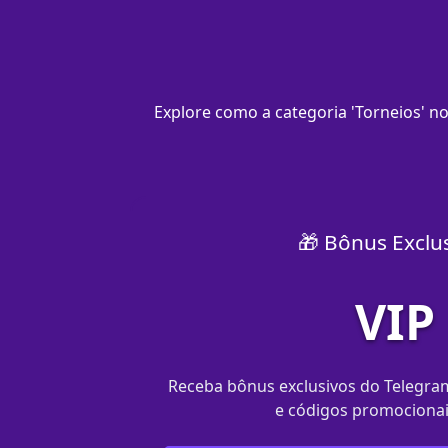
Explore como a categoria 'Torneios' n
🎁 Bônus Exclu
VIP
Receba bônus exclusivos do Telegra
e códigos promocionai