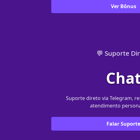
Ver Bônus
💬 Suporte Di
Cha
Suporte direto via Telegram, r
atendimento persona
Falar Suport