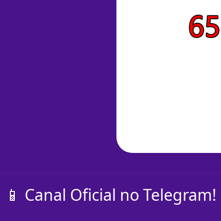
📱 Canal Oficial no Telegram!