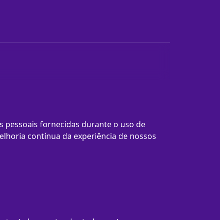
s pessoais fornecidas durante o uso de
elhoria contínua da experiência de nossos