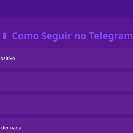
📱 Como Seguir no Telegram
ositivo
erder nada