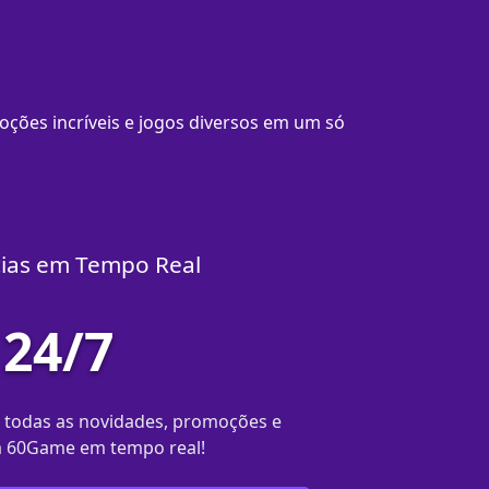
ções incríveis e jogos diversos em um só
cias em Tempo Real
24/7
e todas as novidades, promoções e
a 60Game em tempo real!