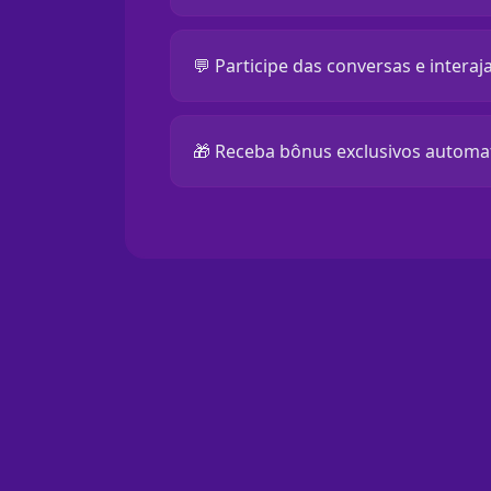
💬 Participe das conversas e interaj
🎁 Receba bônus exclusivos autom