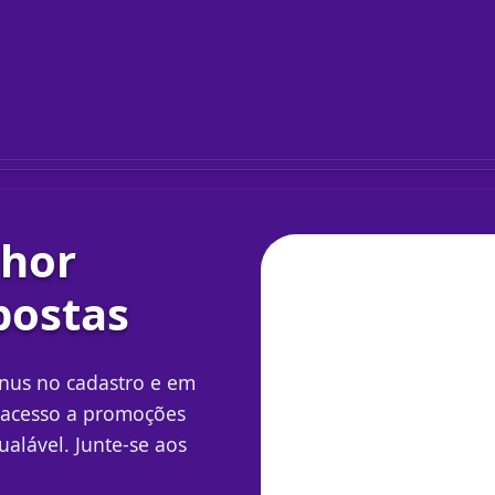
lhor
postas
nus no cadastro e em
 acesso a promoções
ualável. Junte-se aos