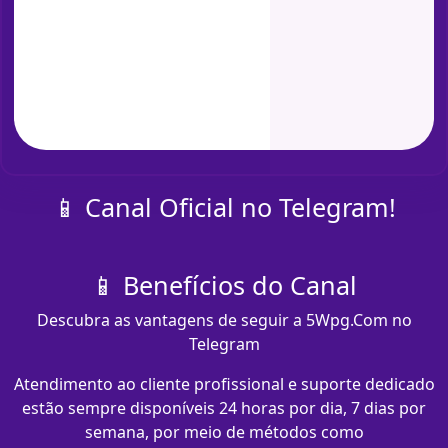
📱 Canal Oficial no Telegram!
📱 Benefícios do Canal
Descubra as vantagens de seguir a 5Wpg.Com no
Telegram
Atendimento ao cliente profissional e suporte dedicado
estão sempre disponíveis 24 horas por dia, 7 dias por
semana, por meio de métodos como