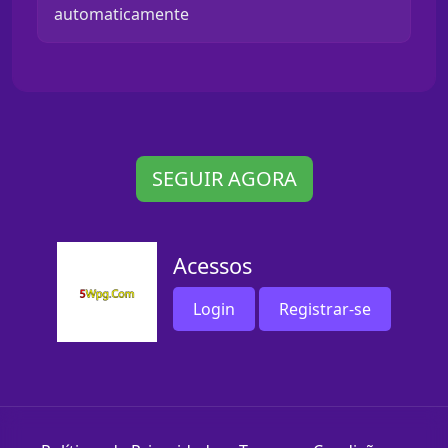
automaticamente
SEGUIR AGORA
Acessos
Login
Registrar-se