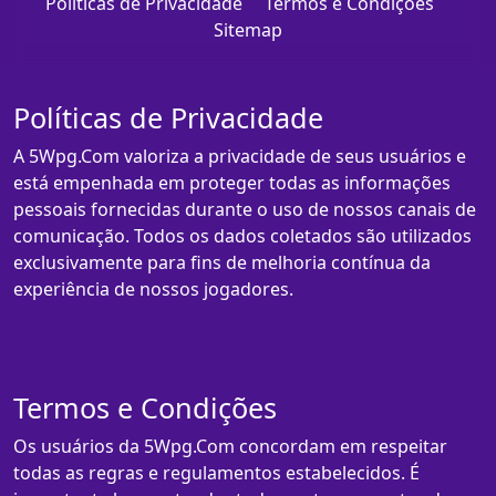
Políticas de Privacidade
Termos e Condições
Sitemap
Políticas de Privacidade
A 5Wpg.Com valoriza a privacidade de seus usuários e
está empenhada em proteger todas as informações
pessoais fornecidas durante o uso de nossos canais de
comunicação. Todos os dados coletados são utilizados
exclusivamente para fins de melhoria contínua da
experiência de nossos jogadores.
Termos e Condições
Os usuários da 5Wpg.Com concordam em respeitar
todas as regras e regulamentos estabelecidos. É