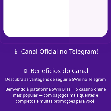
📱 Canal Oficial no Telegram!
📱 Benefícios do Canal
Descubra as vantagens de seguir a 5Win no Telegram
Bem-vindo à plataforma 5Win Brasil , o cassino online
mais popular — com os jogos mais quentes e
completos e muitas promoções para você.