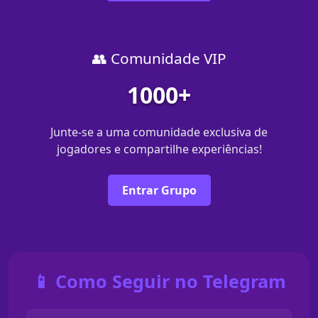
👥 Comunidade VIP
1000+
Junte-se a uma comunidade exclusiva de
jogadores e compartilhe experiências!
Entrar Grupo
📱 Como Seguir no Telegram