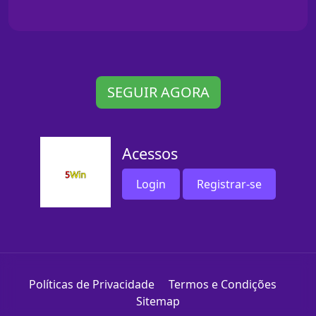
SEGUIR AGORA
Acessos
Login
Registrar-se
Políticas de Privacidade
Termos e Condições
Sitemap