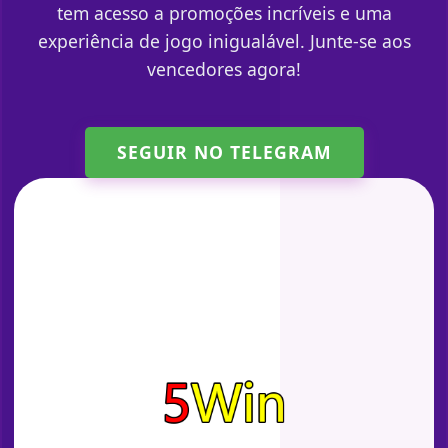
tem acesso a promoções incríveis e uma
experiência de jogo inigualável. Junte-se aos
vencedores agora!
SEGUIR NO TELEGRAM