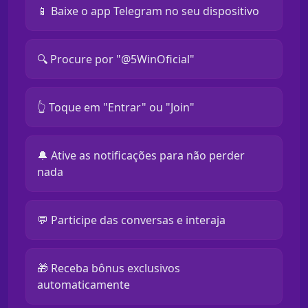
📱 Baixe o app Telegram no seu dispositivo
🔍 Procure por "@5WinOficial"
👆 Toque em "Entrar" ou "Join"
🔔 Ative as notificações para não perder
nada
💬 Participe das conversas e interaja
🎁 Receba bônus exclusivos
automaticamente