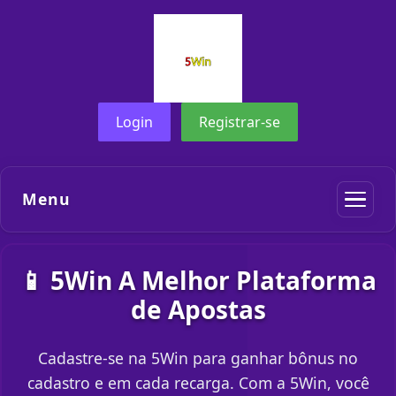
Login
Registrar-se
Menu
📱 5Win A Melhor Plataforma
de Apostas
Cadastre-se na 5Win para ganhar bônus no
cadastro e em cada recarga. Com a 5Win, você