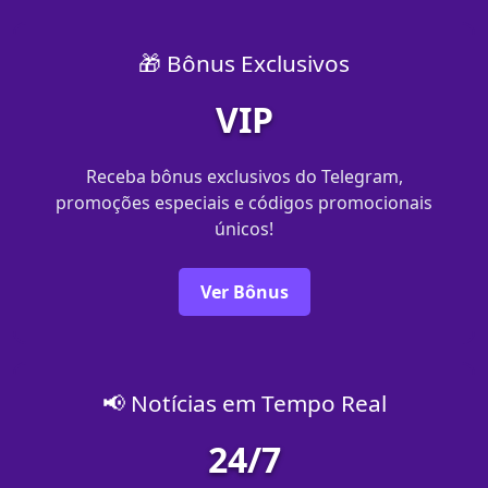
🎁 Bônus Exclusivos
VIP
Receba bônus exclusivos do Telegram,
promoções especiais e códigos promocionais
únicos!
Ver Bônus
📢 Notícias em Tempo Real
24/7