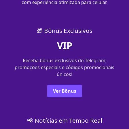
com experiência otimizada para celular.
🎁 Bônus Exclusivos
VIP
Receba bônus exclusivos do Telegram,
promoções especiais e códigos promocionais
únicos!
Ver Bônus
📢 Notícias em Tempo Real