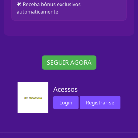
🎁 Receba bônus exclusivos
automaticamente
SEGUIR AGORA
Acessos
Login
Registrar-se