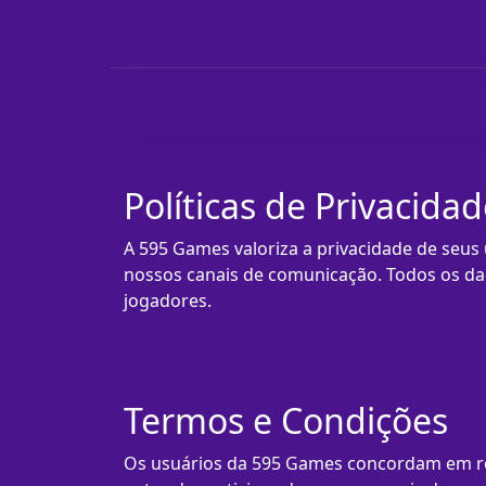
Políticas de Privacida
A 595 Games valoriza a privacidade de seu
nossos canais de comunicação. Todos os dad
jogadores.
Termos e Condições
Os usuários da 595 Games concordam em res