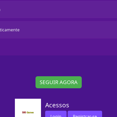
a
aticamente
SEGUIR AGORA
Acessos
Login
Registrar-se