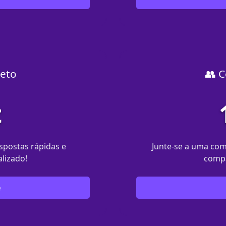
reto
👥 
t
espostas rápidas e
Junte-se a uma com
lizado!
compa
e