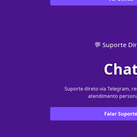
💬 Suporte Di
Cha
Suporte direto via Telegram, r
atendimento persona
Falar Suport