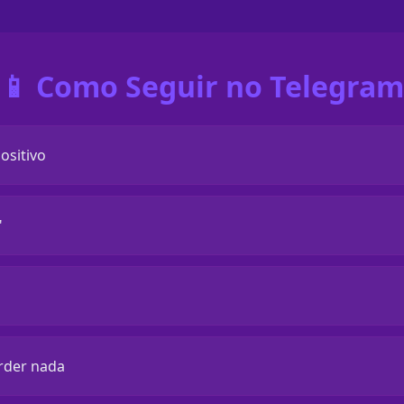
📱 Como Seguir no Telegram
ositivo
"
erder nada