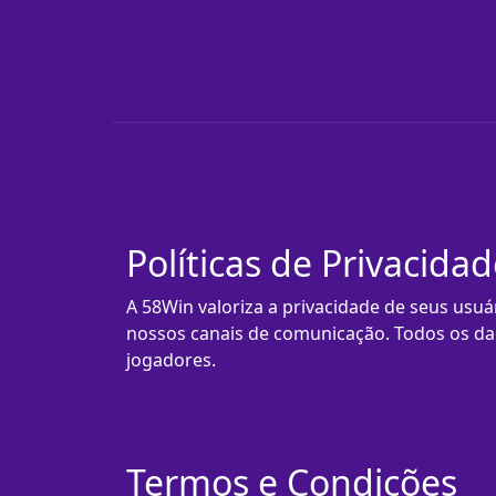
Políticas de Privacida
A 58Win valoriza a privacidade de seus usu
nossos canais de comunicação. Todos os dad
jogadores.
Termos e Condições