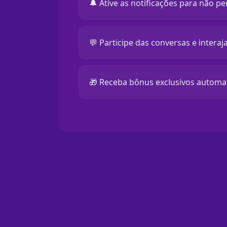
🔔 Ative as notificações para não p
💬 Participe das conversas e interaj
🎁 Receba bônus exclusivos autom