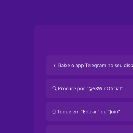
📱 Baixe o app Telegram no seu disp
🔍 Procure por "@58WinOficial"
👆 Toque em "Entrar" ou "Join"