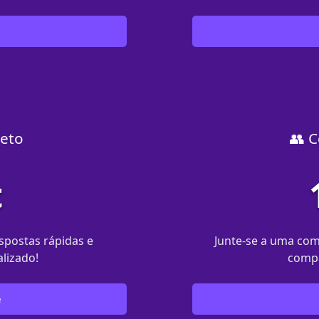
reto
👥 
t
espostas rápidas e
Junte-se a uma com
lizado!
compa
e