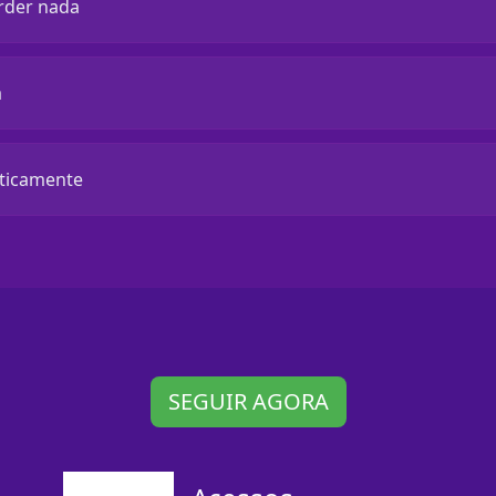
erder nada
a
aticamente
SEGUIR AGORA