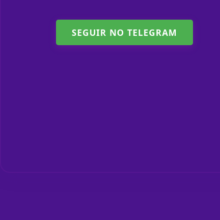
SEGUIR NO TELEGRAM