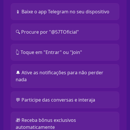
📱 Baixe o app Telegram no seu dispositivo
🔍 Procure por "@57TOficial"
👆 Toque em "Entrar" ou "Join"
🔔 Ative as notificações para não perder
nada
💬 Participe das conversas e interaja
🎁 Receba bônus exclusivos
automaticamente