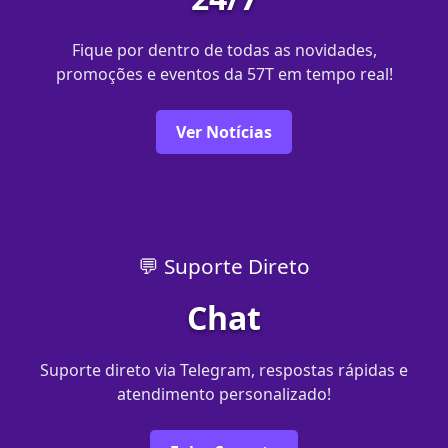
Fique por dentro de todas as novidades,
promoções e eventos da 57T em tempo real!
Ver Notícias
💬 Suporte Direto
Chat
Suporte direto via Telegram, respostas rápidas e
atendimento personalizado!