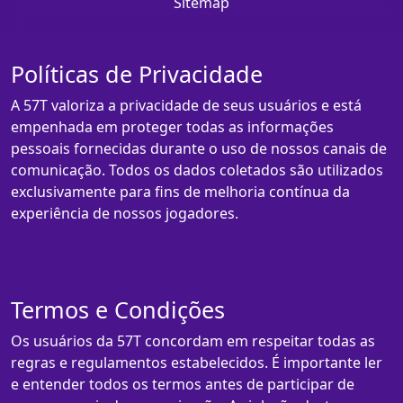
Sitemap
Políticas de Privacidade
A 57T valoriza a privacidade de seus usuários e está
empenhada em proteger todas as informações
pessoais fornecidas durante o uso de nossos canais de
comunicação. Todos os dados coletados são utilizados
exclusivamente para fins de melhoria contínua da
experiência de nossos jogadores.
Termos e Condições
Os usuários da 57T concordam em respeitar todas as
regras e regulamentos estabelecidos. É importante ler
e entender todos os termos antes de participar de