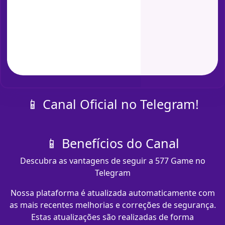
📱 Canal Oficial no Telegram!
📱 Benefícios do Canal
Descubra as vantagens de seguir a 577 Game no
Telegram
Nossa plataforma é atualizada automaticamente com
as mais recentes melhorias e correções de segurança.
Estas atualizações são realizadas de forma