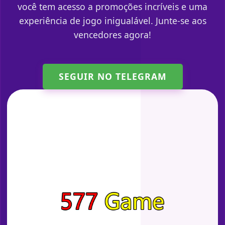
você tem acesso a promoções incríveis e uma
experiência de jogo inigualável. Junte-se aos
vencedores agora!
SEGUIR NO TELEGRAM