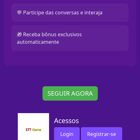
💬 Participe das conversas e interaja
🎁 Receba bônus exclusivos
automaticamente
SEGUIR AGORA
Acessos
Login
Registrar-se