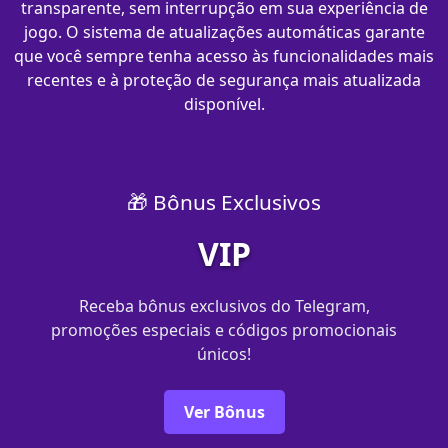
transparente, sem interrupção em sua experiência de
jogo. O sistema de atualizações automáticas garante
que você sempre tenha acesso às funcionalidades mais
recentes e à proteção de segurança mais atualizada
disponível.
🎁 Bônus Exclusivos
VIP
Receba bônus exclusivos do Telegram,
promoções especiais e códigos promocionais
únicos!
Ver Bônus