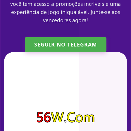
você tem acesso a promoções incríveis e uma
experiência de jogo inigualável. Junte-se aos
vencedores agora!
SEGUIR NO TELEGRAM