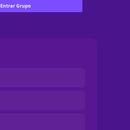
Entrar Grupo