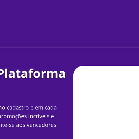
 Plataforma
no cadastro e em cada
promoções incríveis e
unte-se aos vencedores