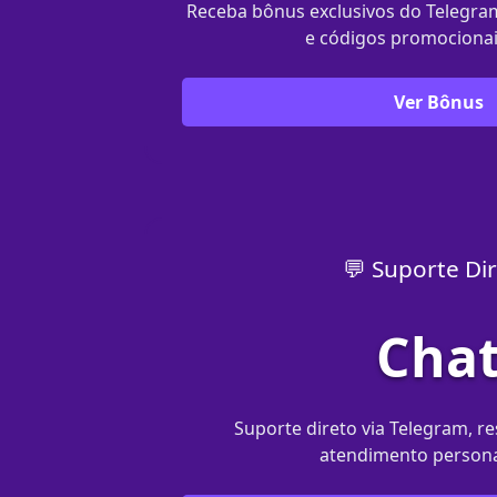
Receba bônus exclusivos do Telegra
e códigos promocionai
Ver Bônus
💬 Suporte Di
Cha
Suporte direto via Telegram, r
atendimento persona