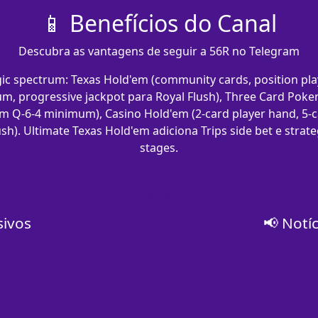
📱 Benefícios do Canal
Descubra as vantagens de seguir a 56R no Telegram
ic spectrum: Texas Hold'em (community cards, position play 
, progressive jackpot para Royal Flush), Three Card Poker 
 em Q-6-4 minimum), Casino Hold'em (2-card player hand, 5-
ush). Ultimate Texas Hold'em adiciona Trips side bet e strateg
stages.
sivos
📢 Notí