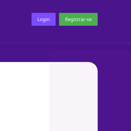
Login
Registrar-se