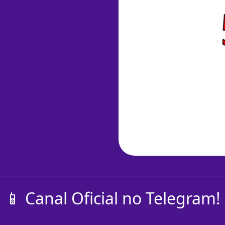
📱 Canal Oficial no Telegram!