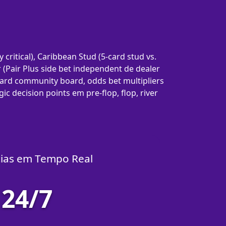
critical), Caribbean Stud (5-card stud vs.
(Pair Plus side bet independent de dealer
card community board, odds bet multipliers
ic decision points em pre-flop, flop, river
cias em Tempo Real
24/7