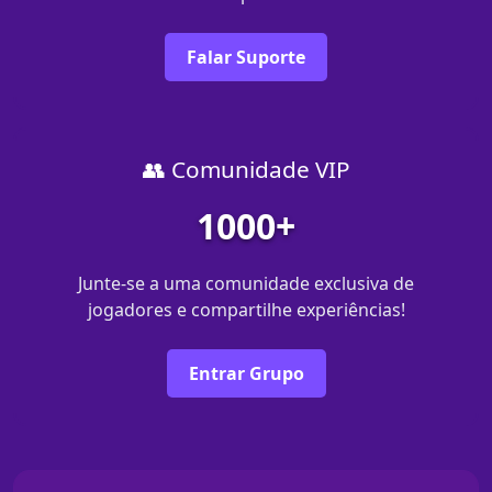
Falar Suporte
👥 Comunidade VIP
1000+
Junte-se a uma comunidade exclusiva de
jogadores e compartilhe experiências!
Entrar Grupo