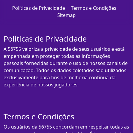
Políticas de Privacidade
Termos e Condições
Sitemap
Políticas de Privacidade
A 56755 valoriza a privacidade de seus usuários e está
empenhada em proteger todas as informações
pessoais fornecidas durante o uso de nossos canais de
comunicação. Todos os dados coletados são utilizados
exclusivamente para fins de melhoria contínua da
experiência de nossos jogadores.
Termos e Condições
Os usuários da 56755 concordam em respeitar todas as