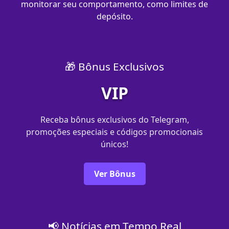
monitorar seu comportamento, como limites de
depósito.
🎁 Bônus Exclusivos
VIP
Receba bônus exclusivos do Telegram,
promoções especiais e códigos promocionais
únicos!
Ver Bônus
📢 Notícias em Tempo Real