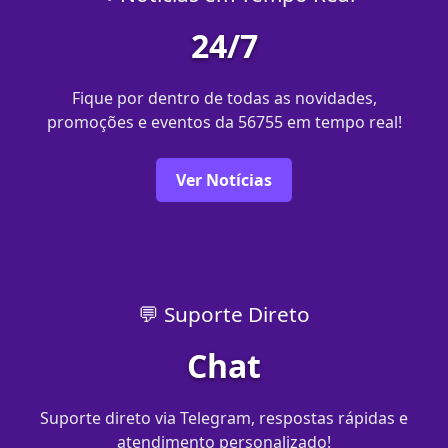
24/7
Fique por dentro de todas as novidades,
promoções e eventos da 56755 em tempo real!
Ver Notícias
💬 Suporte Direto
Chat
Suporte direto via Telegram, respostas rápidas e
atendimento personalizado!