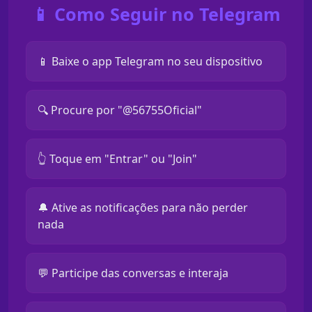
📱 Como Seguir no Telegram
📱 Baixe o app Telegram no seu dispositivo
🔍 Procure por "@56755Oficial"
👆 Toque em "Entrar" ou "Join"
🔔 Ative as notificações para não perder
nada
💬 Participe das conversas e interaja