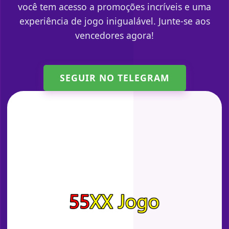
você tem acesso a promoções incríveis e uma
experiência de jogo inigualável. Junte-se aos
vencedores agora!
SEGUIR NO TELEGRAM