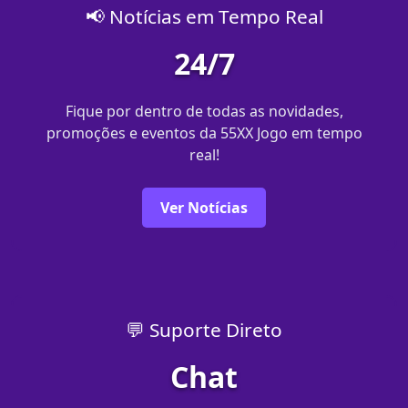
📢 Notícias em Tempo Real
24/7
Fique por dentro de todas as novidades,
promoções e eventos da 55XX Jogo em tempo
real!
Ver Notícias
💬 Suporte Direto
Chat