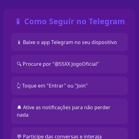
📱 Como Seguir no Telegram
📱 Baixe o app Telegram no seu dispositivo
🔍 Procure por "@55XX JogoOficial"
👆 Toque em "Entrar" ou "Join"
🔔 Ative as notificações para não perder
nada
💬 Participe das conversas e interaja