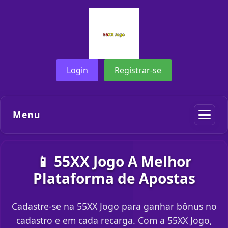
Login
Registrar-se
Menu
📱 55XX Jogo A Melhor
Plataforma de Apostas
Cadastre-se na 55XX Jogo para ganhar bônus no
cadastro e em cada recarga. Com a 55XX Jogo,