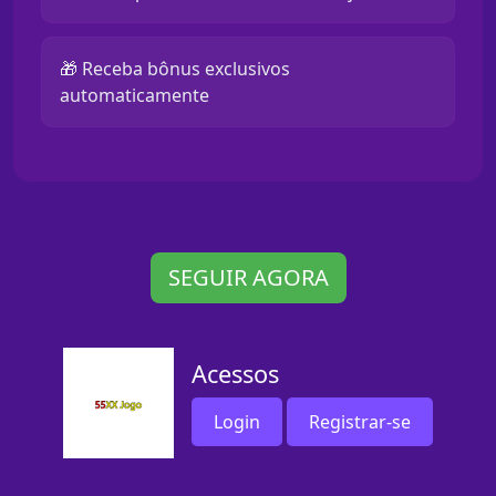
🎁 Receba bônus exclusivos
automaticamente
SEGUIR AGORA
Acessos
Login
Registrar-se