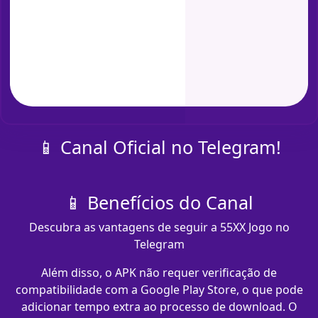
📱 Canal Oficial no Telegram!
📱 Benefícios do Canal
Descubra as vantagens de seguir a 55XX Jogo no
Telegram
Além disso, o APK não requer verificação de
compatibilidade com a Google Play Store, o que pode
adicionar tempo extra ao processo de download. O