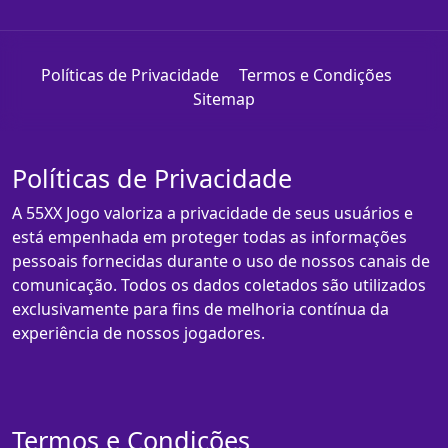
Políticas de Privacidade
Termos e Condições
Sitemap
Políticas de Privacidade
A 55XX Jogo valoriza a privacidade de seus usuários e
está empenhada em proteger todas as informações
pessoais fornecidas durante o uso de nossos canais de
comunicação. Todos os dados coletados são utilizados
exclusivamente para fins de melhoria contínua da
experiência de nossos jogadores.
Termos e Condições