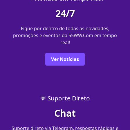
24/7
Fique por dentro de todas as novidades,
promoções e eventos da 55WW.Com em tempo
real!
Ver Notícias
💬 Suporte Direto
Chat
Suporte direto via Telegram, respostas rápidas e