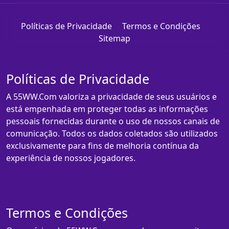
Políticas de Privacidade
Termos e Condições
Sitemap
Políticas de Privacidade
A 55WW.Com valoriza a privacidade de seus usuários e
está empenhada em proteger todas as informações
pessoais fornecidas durante o uso de nossos canais de
comunicação. Todos os dados coletados são utilizados
exclusivamente para fins de melhoria contínua da
experiência de nossos jogadores.
Termos e Condições