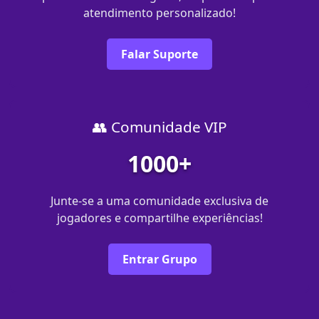
atendimento personalizado!
Falar Suporte
👥 Comunidade VIP
1000+
Junte-se a uma comunidade exclusiva de
jogadores e compartilhe experiências!
Entrar Grupo