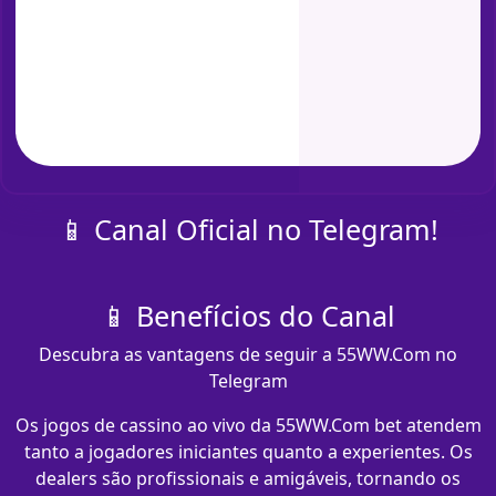
📱 Canal Oficial no Telegram!
📱 Benefícios do Canal
Descubra as vantagens de seguir a 55WW.Com no
Telegram
Os jogos de cassino ao vivo da 55WW.Com bet atendem
tanto a jogadores iniciantes quanto a experientes. Os
dealers são profissionais e amigáveis, tornando os