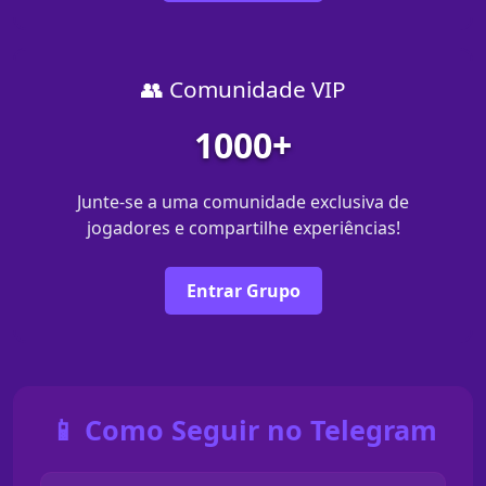
👥 Comunidade VIP
1000+
Junte-se a uma comunidade exclusiva de
jogadores e compartilhe experiências!
Entrar Grupo
📱 Como Seguir no Telegram