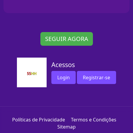
SEGUIR AGORA
Acessos
Login
Registrar-se
Políticas de Privacidade
Termos e Condições
Sitemap