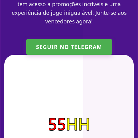
tem acesso a promoções incríveis e uma
experiência de jogo inigualável. Junte-se aos
vencedores agora!
SEGUIR NO TELEGRAM