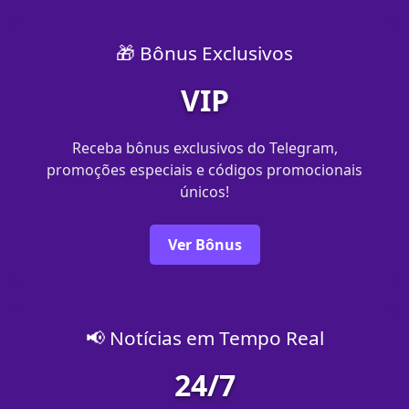
🎁 Bônus Exclusivos
VIP
Receba bônus exclusivos do Telegram,
promoções especiais e códigos promocionais
únicos!
Ver Bônus
📢 Notícias em Tempo Real
24/7