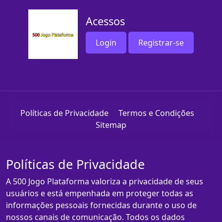
Acessos
Login
Registrar-se
Políticas de Privacidade
Termos e Condições
Sitemap
Políticas de Privacidade
A 500 Jogo Plataforma valoriza a privacidade de seus
usuários e está empenhada em proteger todas as
informações pessoais fornecidas durante o uso de
nossos canais de comunicação. Todos os dados