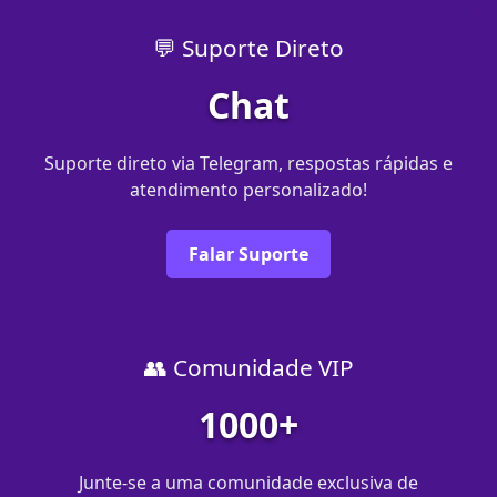
💬 Suporte Direto
Chat
Suporte direto via Telegram, respostas rápidas e
atendimento personalizado!
Falar Suporte
👥 Comunidade VIP
1000+
Junte-se a uma comunidade exclusiva de