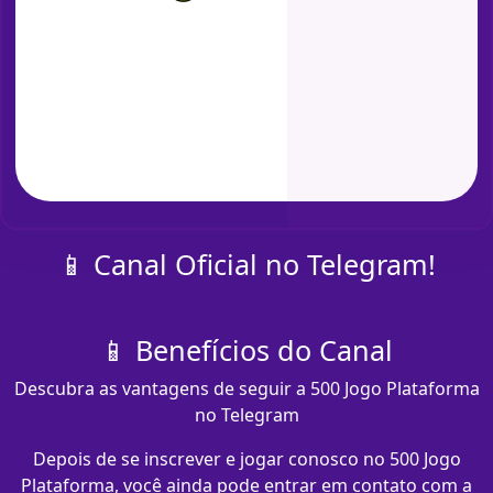
📱 Canal Oficial no Telegram!
📱 Benefícios do Canal
Descubra as vantagens de seguir a 500 Jogo Plataforma
no Telegram
Depois de se inscrever e jogar conosco no 500 Jogo
Plataforma, você ainda pode entrar em contato com a