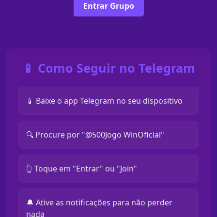
Entrar Grupo
📱 Como Seguir no Telegram
📱 Baixe o app Telegram no seu dispositivo
🔍 Procure por "@500Jogo WinOficial"
👆 Toque em "Entrar" ou "Join"
🔔 Ative as notificações para não perder
nada