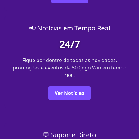
📢 Notícias em Tempo Real
24/7
Fique por dentro de todas as novidades,
promoções e eventos da 500Jogo Win em tempo
real!
Ver Notícias
💬 Suporte Direto