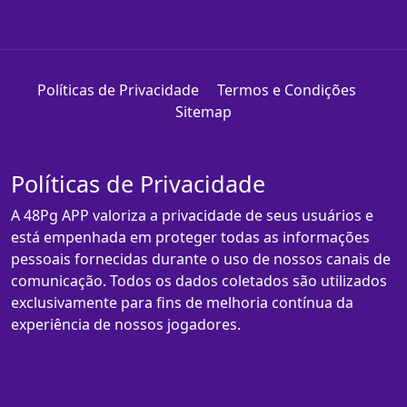
Políticas de Privacidade
Termos e Condições
Sitemap
Políticas de Privacidade
A 48Pg APP valoriza a privacidade de seus usuários e
está empenhada em proteger todas as informações
pessoais fornecidas durante o uso de nossos canais de
comunicação. Todos os dados coletados são utilizados
exclusivamente para fins de melhoria contínua da
experiência de nossos jogadores.