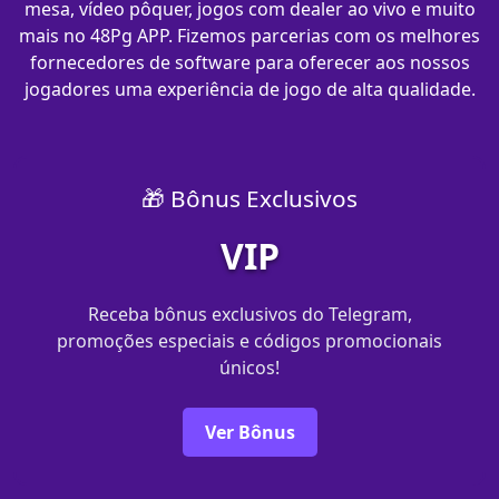
mesa, vídeo pôquer, jogos com dealer ao vivo e muito
mais no 48Pg APP. Fizemos parcerias com os melhores
fornecedores de software para oferecer aos nossos
jogadores uma experiência de jogo de alta qualidade.
🎁 Bônus Exclusivos
VIP
Receba bônus exclusivos do Telegram,
promoções especiais e códigos promocionais
únicos!
Ver Bônus