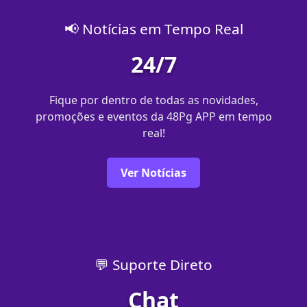
📢 Notícias em Tempo Real
24/7
Fique por dentro de todas as novidades,
promoções e eventos da 48Pg APP em tempo
real!
Ver Notícias
💬 Suporte Direto
Chat