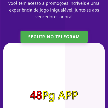
você tem acesso a promoções incríveis e uma
experiência de jogo inigualável. Junte-se aos
vencedores agora!
SEGUIR NO TELEGRAM