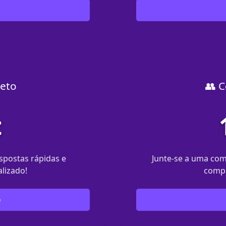
reto
👥 
t
espostas rápidas e
Junte-se a uma com
lizado!
compa
e