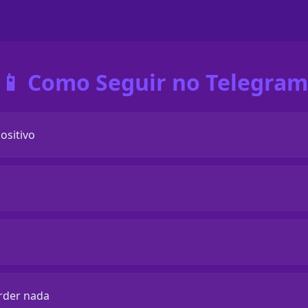
📱 Como Seguir no Telegram
ositivo
erder nada