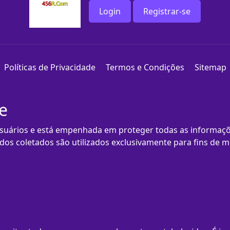
Login
Registrar-se
Políticas de Privacidade
Termos e Condições
Sitemap
de
 usuários e está empenhada em proteger todas as informaçõ
os coletados são utilizados exclusivamente para fins de m