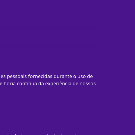
es pessoais fornecidas durante o uso de
elhoria contínua da experiência de nossos