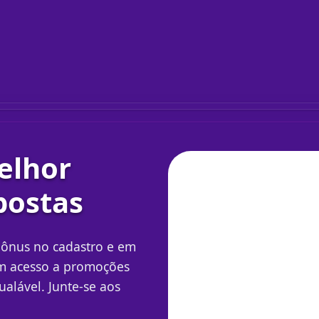
elhor
postas
bônus no cadastro e em
em acesso a promoções
ualável. Junte-se aos