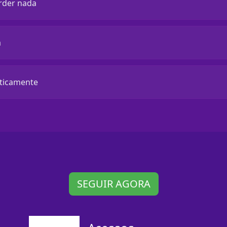
erder nada
a
aticamente
SEGUIR AGORA