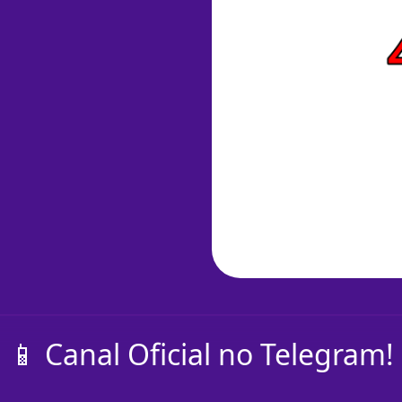
📱 Canal Oficial no Telegram!