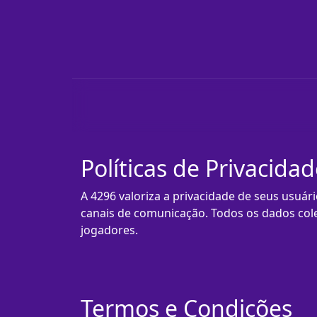
Políticas de Privacida
A 4296 valoriza a privacidade de seus usuá
canais de comunicação. Todos os dados cole
jogadores.
Termos e Condições