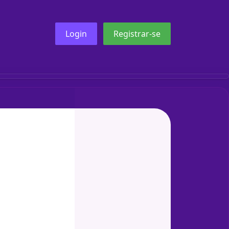
Login
Registrar-se