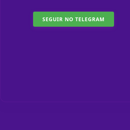
SEGUIR NO TELEGRAM