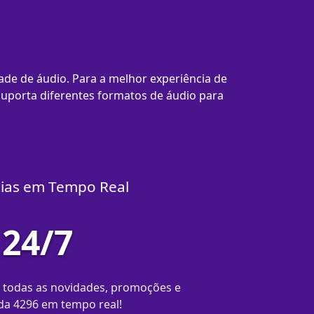
ade de áudio. Para a melhor experiência de
suporta diferentes formatos de áudio para
cias em Tempo Real
24/7
e todas as novidades, promoções e
da 4296 em tempo real!