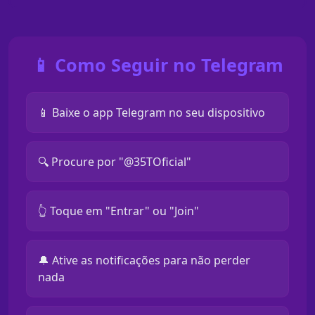
📱 Como Seguir no Telegram
📱 Baixe o app Telegram no seu dispositivo
🔍 Procure por "@35TOficial"
👆 Toque em "Entrar" ou "Join"
🔔 Ative as notificações para não perder
nada