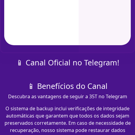
📱 Canal Oficial no Telegram!
📱 Benefícios do Canal
Descubra as vantagens de seguir a 35T no Telegram
O sistema de backup inclui verificações de integridade
automáticas que garantem que todos os dados sejam
preservados corretamente. Em caso de necessidade de
recuperação, nosso sistema pode restaurar dados