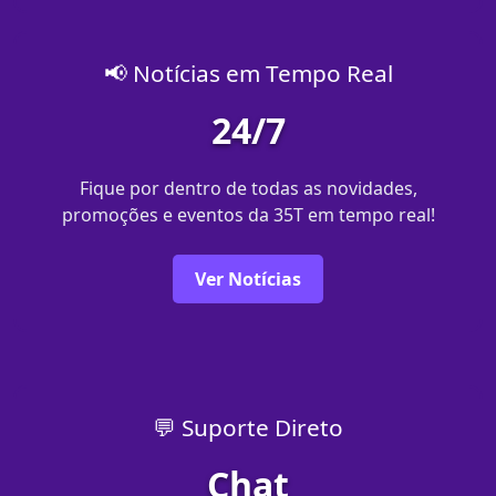
📢 Notícias em Tempo Real
24/7
Fique por dentro de todas as novidades,
promoções e eventos da 35T em tempo real!
Ver Notícias
💬 Suporte Direto
Chat