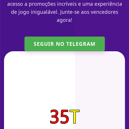
acesso a promoções incríveis e uma experiência
de jogo inigualável. Junte-se aos vencedores
agora!
SEGUIR NO TELEGRAM