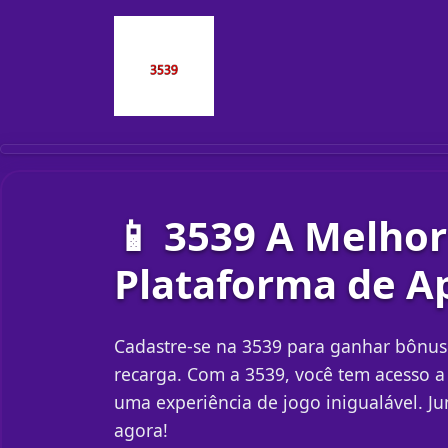
📱 3539 A Melhor
Plataforma de A
Cadastre-se na 3539 para ganhar bônus
recarga. Com a 3539, você tem acesso a
uma experiência de jogo inigualável. J
agora!