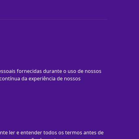
essoais fornecidas durante o uso de nossos
 contínua da experiência de nossos
nte ler e entender todos os termos antes de