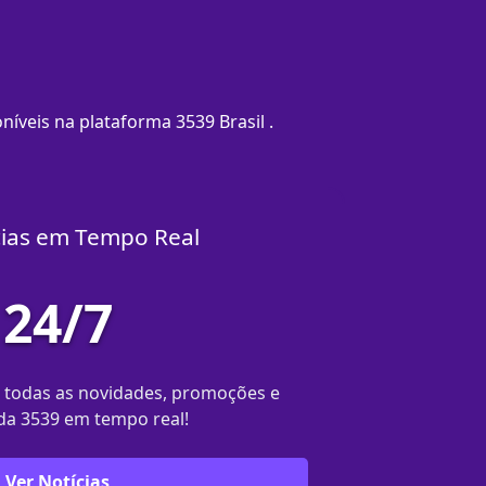
íveis na plataforma 3539 Brasil .
cias em Tempo Real
24/7
e todas as novidades, promoções e
da 3539 em tempo real!
Ver Notícias