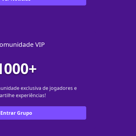
Comunidade VIP
1000+
unidade exclusiva de jogadores e
rtilhe experiências!
Entrar Grupo