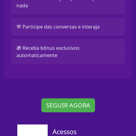
nada
💬 Participe das conversas e interaja
🎁 Receba bônus exclusivos
automaticamente
SEGUIR AGORA
Acessos