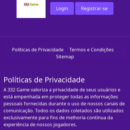
Login
Registrar-se
Políticas de Privacidade
Termos e Condições
Sitemap
Políticas de Privacidade
A 332 Game valoriza a privacidade de seus usuários e
está empenhada em proteger todas as informações
pessoais fornecidas durante o uso de nossos canais de
comunicação. Todos os dados coletados são utilizados
exclusivamente para fins de melhoria contínua da
experiência de nossos jogadores.