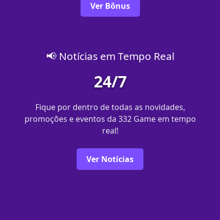
Ver Bônus
📢 Notícias em Tempo Real
24/7
Fique por dentro de todas as novidades,
promoções e eventos da 332 Game em tempo
real!
Ver Notícias