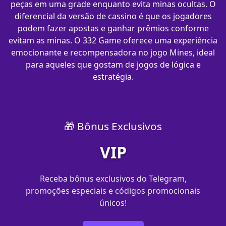
peças em uma grade enquanto evita minas ocultas. O
diferencial da versão de cassino é que os jogadores
podem fazer apostas e ganhar prêmios conforme
evitam as minas. O 332 Game oferece uma experiência
emocionante e recompensadora no jogo Mines, ideal
para aqueles que gostam de jogos de lógica e
estratégia.
🎁 Bônus Exclusivos
VIP
Receba bônus exclusivos do Telegram,
promoções especiais e códigos promocionais
únicos!