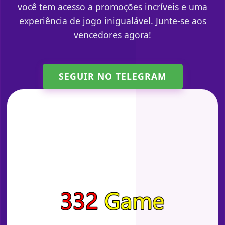
você tem acesso a promoções incríveis e uma
experiência de jogo inigualável. Junte-se aos
vencedores agora!
SEGUIR NO TELEGRAM