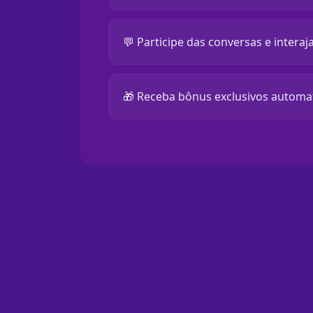
💬 Participe das conversas e interaj
🎁 Receba bônus exclusivos autom