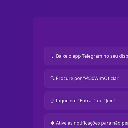
📱 Baixe o app Telegram no seu disp
🔍 Procure por "@30WimOficial"
👆 Toque em "Entrar" ou "Join"
🔔 Ative as notificações para não p