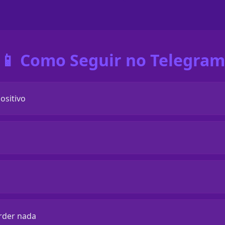
📱 Como Seguir no Telegram
ositivo
erder nada