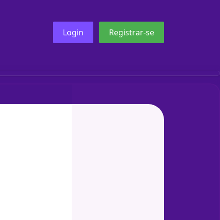
Login
Registrar-se