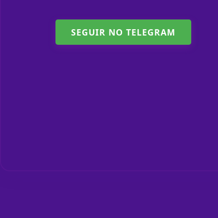
SEGUIR NO TELEGRAM