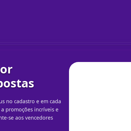
or
postas
us no cadastro e em cada
a promoções incríveis e
unte-se aos vencedores