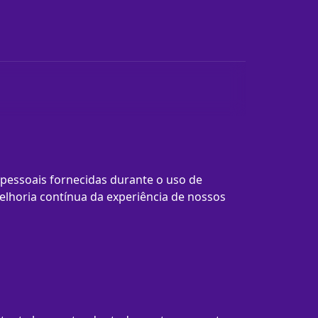
pessoais fornecidas durante o uso de
elhoria contínua da experiência de nossos