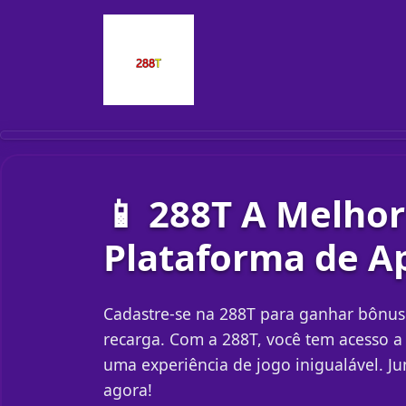
📱 288T A Melhor
Plataforma de A
Cadastre-se na 288T para ganhar bônus
recarga. Com a 288T, você tem acesso a
uma experiência de jogo inigualável. J
agora!