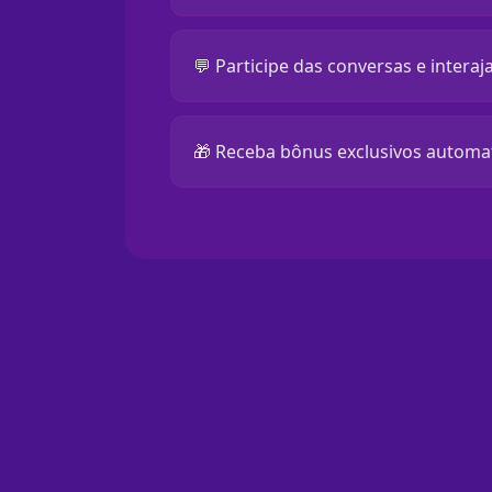
💬 Participe das conversas e interaj
🎁 Receba bônus exclusivos autom