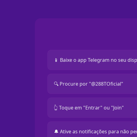
📱 Baixe o app Telegram no seu disp
🔍 Procure por "@288TOficial"
👆 Toque em "Entrar" ou "Join"
🔔 Ative as notificações para não p