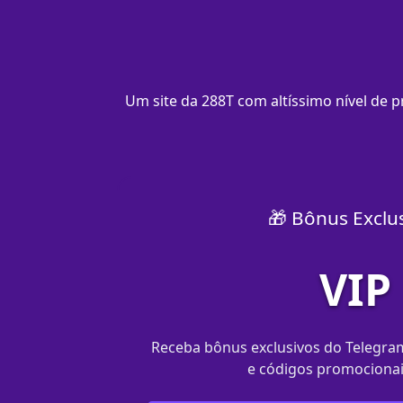
Um site da 288T com altíssimo nível de 
🎁 Bônus Exclu
VIP
Receba bônus exclusivos do Telegra
e códigos promocionai