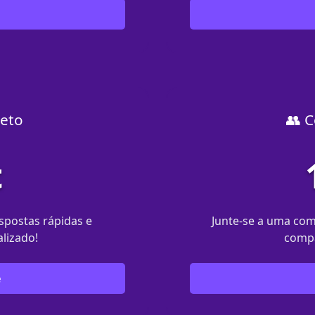
reto
👥 
t
espostas rápidas e
Junte-se a uma com
lizado!
compa
e