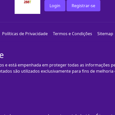
Login
Registrar-se
Políticas de Privacidade
Termos e Condições
Sitemap
de
rios e está empenhada em proteger todas as informações p
tados são utilizados exclusivamente para fins de melhoria