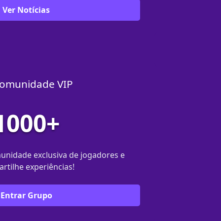
Ver Notícias
Comunidade VIP
1000+
unidade exclusiva de jogadores e
rtilhe experiências!
Entrar Grupo