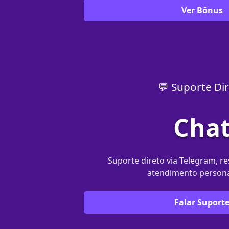
Ver Bônus
💬 Suporte Di
Cha
Suporte direto via Telegram, r
atendimento persona
Falar Suport