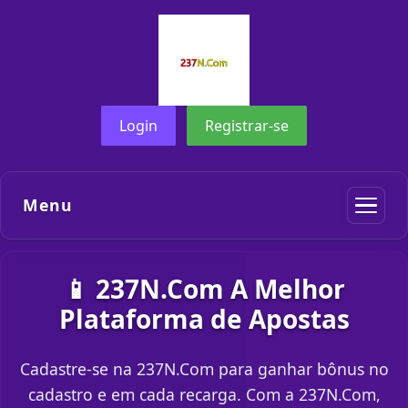
Login
Registrar-se
Menu
📱 237N.Com A Melhor
Plataforma de Apostas
Cadastre-se na 237N.Com para ganhar bônus no
cadastro e em cada recarga. Com a 237N.Com,