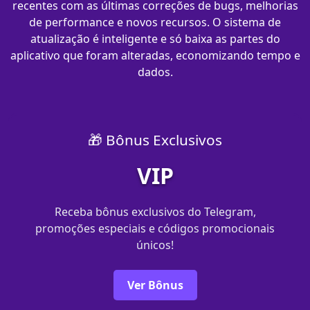
recentes com as últimas correções de bugs, melhorias
de performance e novos recursos. O sistema de
atualização é inteligente e só baixa as partes do
aplicativo que foram alteradas, economizando tempo e
dados.
🎁 Bônus Exclusivos
VIP
Receba bônus exclusivos do Telegram,
promoções especiais e códigos promocionais
únicos!
Ver Bônus