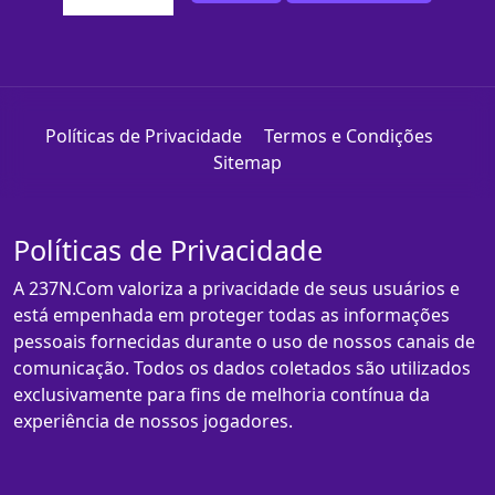
Políticas de Privacidade
Termos e Condições
Sitemap
Políticas de Privacidade
A 237N.Com valoriza a privacidade de seus usuários e
está empenhada em proteger todas as informações
pessoais fornecidas durante o uso de nossos canais de
comunicação. Todos os dados coletados são utilizados
exclusivamente para fins de melhoria contínua da
experiência de nossos jogadores.