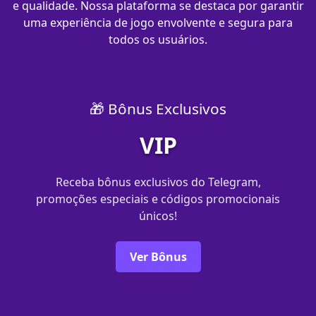
e qualidade. Nossa plataforma se destaca por garantir
uma experiência de jogo envolvente e segura para
todos os usuários.
🎁 Bônus Exclusivos
VIP
Receba bônus exclusivos do Telegram,
promoções especiais e códigos promocionais
únicos!
Ver Bônus