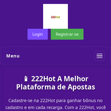
Login
Registrar-se
Menu
📱 222Hot A Melhor
Plataforma de Apostas
Cadastre-se na 222Hot para ganhar bônus no
cadastro e em cada recarga. Com a 222Hot, você